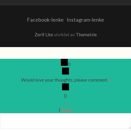
Facebook-lenke
Instagram-lenke
Zerif Lite
utviklet av
ThemeIsle
0
Would love your thoughts, please comment.
x
(
)
x
|
Reply