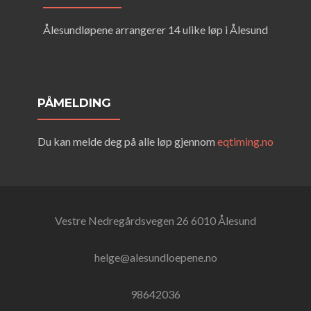
Ålesundløpene arrangerer 14 ulike løp i Ålesund
PÅMELDING
Du kan melde deg på alle løp gjennom
eqtiming.no
Vestre Nedregårdsvegen 26 6010 Ålesund
helge@alesundloepene.no
98642036