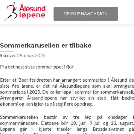
VEKSLE NAVIGASJON
Gå
Hjem
til
innhold
Sommerkarusellen er tilbake
Løpene
Skrevet
29. mars 2025
Påmelding
Fra det nest siste sommerløpet i fjor
Terminliste
Etter at Bedriftsidretten har arrangert sommerløp i Ålesund de
siste fire årene, er det nå Ålesundløpene som skal arrangere
sommerløpa i 2025. De kaller løpa i sommer for sommerkarusell.
Resultater
Arrangøren Ålesundløpene har styrket sin stab, fått bedre
økonomi og kan igjen ta på seg flere oppdrag.
Statistikk
Sommerkarusellen består av tre løp på onsdager i
sommermånedene. Datoene blir 18. juni, 9 juli og 13. august.
Løpegrupper
Løpene går i kjente traséer langs Brusdalsvatnet på