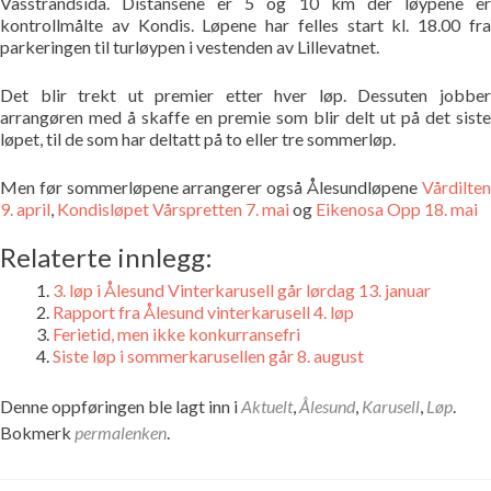
Vasstrandsida. Distansene er 5 og 10 km der løypene er
Bildegalleri
kontrollmålte av Kondis. Løpene har felles start kl. 18.00 fra
parkeringen til turløypen i vestenden av Lillevatnet.
Pekere
Det blir trekt ut premier etter hver løp. Dessuten jobber
arrangøren med å skaffe en premie som blir delt ut på det siste
Kontakt oss
løpet, til de som har deltatt på to eller tre sommerløp.
Men før sommerløpene arrangerer også Ålesundløpene
Vårdilten
Om oss
9. april
,
Kondisløpet Vårspretten 7. mai
og
Eikenosa Opp 18. mai
Relaterte innlegg:
3. løp i Ålesund Vinterkarusell går lørdag 13. januar
Rapport fra Ålesund vinterkarusell 4. løp
Ferietid, men ikke konkurransefri
Siste løp i sommerkarusellen går 8. august
Denne oppføringen ble lagt inn i
Aktuelt
,
Ålesund
,
Karusell
,
Løp
.
Bokmerk
permalenken
.