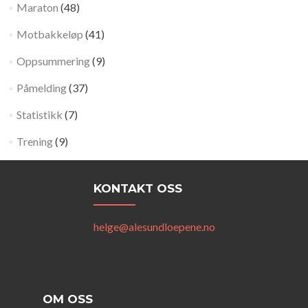
Maraton
(48)
Motbakkeløp
(41)
Oppsummering
(9)
Påmelding
(37)
Statistikk
(7)
Trening
(9)
KONTAKT OSS
helge@alesundloepene.no
OM OSS