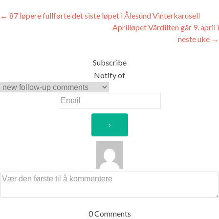
Innleggsnavigasjon
←
87 løpere fullførte det siste løpet i Ålesund Vinterkarusell
Aprilløpet Vårdilten går 9. april i
neste uke
→
Subscribe
Notify of
0
Comments