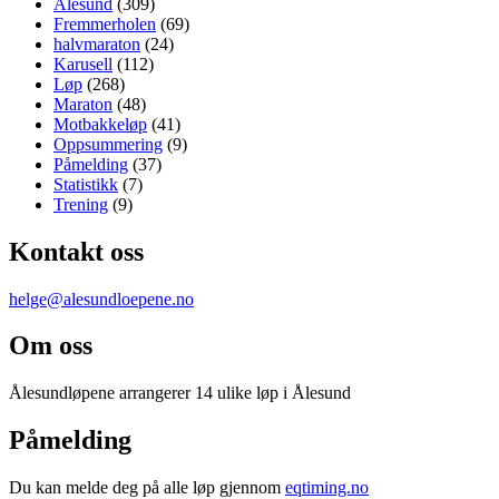
Ålesund
(309)
Fremmerholen
(69)
halvmaraton
(24)
Karusell
(112)
Løp
(268)
Maraton
(48)
Motbakkeløp
(41)
Oppsummering
(9)
Påmelding
(37)
Statistikk
(7)
Trening
(9)
Kontakt oss
helge@alesundloepene.no
Om oss
Ålesundløpene arrangerer 14 ulike løp i Ålesund
Påmelding
Du kan melde deg på alle løp gjennom
eqtiming.no