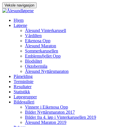
Veksle navigasjon
Gå
Hjem
til
Løpene
innhold
Ålesund Vinterkarusell
Vårdilten
Eikenosa Opp
Ålesund Maraton
Sommerkarusellen
Emblemsfjellet Opp
Blodslitet
Oktobermila
Ålesund Nyttårsmaraton
Påmelding
Terminliste
Resultater
Statistikk
Løpegrupper
Bildegalleri
Vinnere i Eikenosa Opp
Bilder Nyttårsmaraton 2017
Bilder fra 4. løp i Vinterkarusellen 2019
Ålesund Maraton 2019