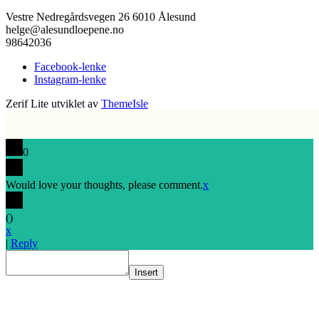
Vestre Nedregårdsvegen 26 6010 Ålesund
helge@alesundloepene.no
98642036
Facebook-lenke
Instagram-lenke
Zerif Lite
utviklet av
ThemeIsle
0
Would love your thoughts, please comment.
x
(
)
x
|
Reply
Insert