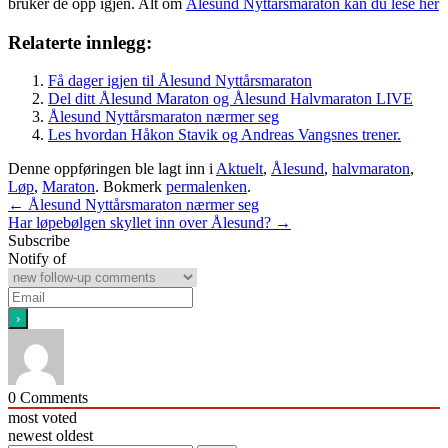
bruker de opp igjen. Alt om
Ålesund Nyttårsmaraton kan du lese her
Relaterte innlegg:
Få dager igjen til Ålesund Nyttårsmaraton
Del ditt Ålesund Maraton og Ålesund Halvmaraton LIVE
Ålesund Nyttårsmaraton nærmer seg
Les hvordan Håkon Stavik og Andreas Vangsnes trener.
Denne oppføringen ble lagt inn i
Aktuelt
,
Ålesund
,
halvmaraton
,
Løp
,
Maraton
. Bokmerk
permalenken
.
Innleggsnavigasjon
←
Ålesund Nyttårsmaraton nærmer seg
Har løpebølgen skyllet inn over Ålesund?
→
Subscribe
Notify of
0
Comments
most voted
newest
oldest