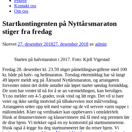
Pekere
Kontakt oss
Om oss
Startkontingenten på Nyttårsmaraton
stiger fra fredag
Skrevet
27. desember 2018
27. desember 2018
av
admin
Starten på halvmaraton i 2017. Foto: Kjell Vigestad
Fredag 28. desember kl. 23.59 stiger påmeldingsavgiftene med 100
kr, både på halv- og heilmaraton. Torsdag ettermiddag har så langt
49 løpere meldt seg på Ålesund Nyttårsmaraton, og arrangøren
forventer minst det doble antallet når løpet starter søndag formiddag.
De som har ventet til nå for å se an værmeldingen, kan beroliges.
Yr.no melder om 4-5 grader, svak vind og litt regn. Det vil si bare
veier og ikke særlig motvind på tilbakeveien mot mål/vending.
Arrangøren setter opp telt med varme og de vil servere varm suppe i
målområdet. Klær og verdisaker kan oppbevares i området/telt.
Husk at distansevinnere og klassevinnere må få med seg premien før
de drar hjem. Vi trekker også en ny kontorstol på startnummerene.
Husk også å legge fra deg startnummeret før du reiser hjem. Vi