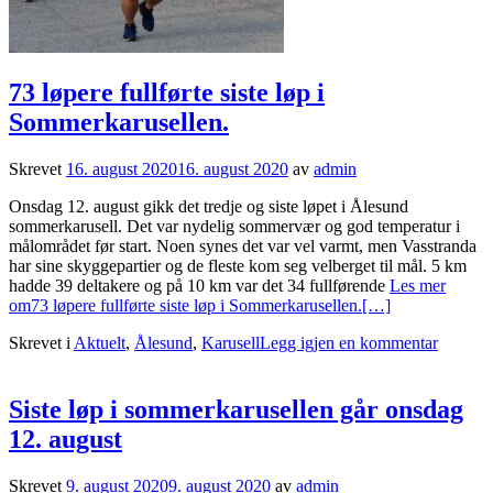
73 løpere fullførte siste løp i
Sommerkarusellen.
Skrevet
16. august 2020
16. august 2020
av
admin
Onsdag 12. august gikk det tredje og siste løpet i Ålesund
sommerkarusell. Det var nydelig sommervær og god temperatur i
målområdet før start. Noen synes det var vel varmt, men Vasstranda
har sine skyggepartier og de fleste kom seg velberget til mål. 5 km
hadde 39 deltakere og på 10 km var det 34 fullførende
Les mer
om73 løpere fullførte siste løp i Sommerkarusellen.
[…]
Skrevet i
Aktuelt
,
Ålesund
,
Karusell
Legg igjen en kommentar
Siste løp i sommerkarusellen går onsdag
12. august
Skrevet
9. august 2020
9. august 2020
av
admin