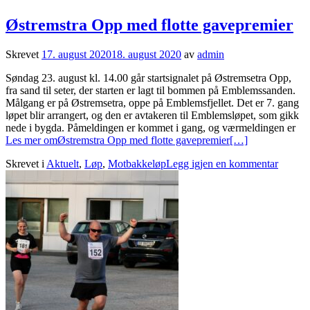
Østremstra Opp med flotte gavepremier
Skrevet
17. august 2020
18. august 2020
av
admin
Søndag 23. august kl. 14.00 går startsignalet på Østremsetra Opp,
fra sand til seter, der starten er lagt til bommen på Emblemssanden.
Målgang er på Østremsetra, oppe på Emblemsfjellet. Det er 7. gang
løpet blir arrangert, og den er avtakeren til Emblemsløpet, som gikk
nede i bygda. Påmeldingen er kommet i gang, og værmeldingen er
Les mer omØstremstra Opp med flotte gavepremier
[…]
Skrevet i
Aktuelt
,
Løp
,
Motbakkeløp
Legg igjen en kommentar