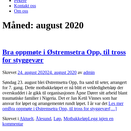
Pekere
Kontakt oss
Om oss
Måned:
august 2020
Bra oppmøte i Østremsetra Opp, til tross
for styggevær
Skrevet
24. august 2020
24. august 2020
av
admin
Søndag 23. august blei Østremsetra Opp, fra sand til seter, arrangert
for 7. gang. Dette motbakkeløpet er nå blitt et veldedighetsløp der
overskuddet i år gikk til organisasjonen Åpne Dører sitt arbeid blant
traumatiske familier i Nigeria. Det er Jan Ketil Vinnes som har
ansvar for løpet og arrangementet rundt løpet. I år var det
Les mer
omBra oppmøte i Østremsetra Opp, til tross for styggevær
[…]
Skrevet i
Aktuelt
,
Ålesund
,
Løp
,
Motbakkeløp
Legg igjen en
kommentar