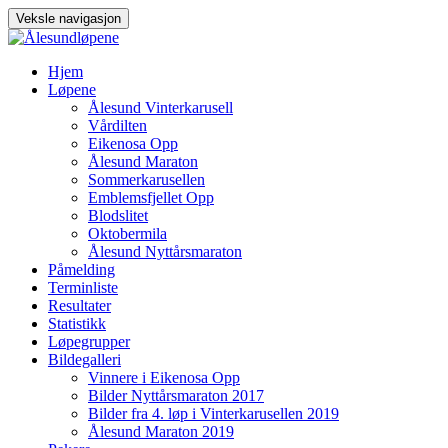
Veksle navigasjon
Gå
Hjem
til
Løpene
innhold
Ålesund Vinterkarusell
Vårdilten
Eikenosa Opp
Ålesund Maraton
Sommerkarusellen
Emblemsfjellet Opp
Blodslitet
Oktobermila
Ålesund Nyttårsmaraton
Påmelding
Terminliste
Resultater
Statistikk
Løpegrupper
Bildegalleri
Vinnere i Eikenosa Opp
Bilder Nyttårsmaraton 2017
Bilder fra 4. løp i Vinterkarusellen 2019
Ålesund Maraton 2019