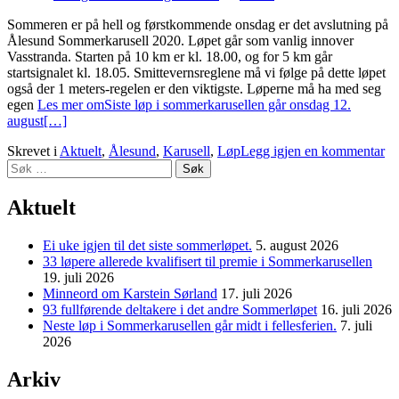
Sommeren er på hell og førstkommende onsdag er det avslutning på
Ålesund Sommerkarusell 2020. Løpet går som vanlig innover
Vasstranda. Starten på 10 km er kl. 18.00, og for 5 km går
startsignalet kl. 18.05. Smittevernsreglene må vi følge på dette løpet
også der 1 meters-regelen er den viktigste. Løperne må ha med seg
egen
Les mer omSiste løp i sommerkarusellen går onsdag 12.
august
[…]
Skrevet i
Aktuelt
,
Ålesund
,
Karusell
,
Løp
Legg igjen en kommentar
Søk
etter:
Aktuelt
Ei uke igjen til det siste sommerløpet.
5. august 2026
33 løpere allerede kvalifisert til premie i Sommerkarusellen
19. juli 2026
Minneord om Karstein Sørland
17. juli 2026
93 fullførende deltakere i det andre Sommerløpet
16. juli 2026
Neste løp i Sommerkarusellen går midt i fellesferien.
7. juli
2026
Arkiv