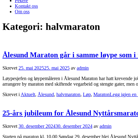
Pekere
Kontakt oss
Om oss
Kategori:
halvmaraton
Ålesund Maraton går i samme løype som i 
Skrevet
25. mai 2025
25. mai 2025
av
admin
Løypesjefen og løypemåleren i Ålesund Maraton har hatt krevende jobber.
arrangere by maraton med skiftende vegarbeid og stengte gater, men og
Skrevet i
Aktuelt
,
Ålesund
,
halvmaraton
,
Løp
,
Maraton
Legg igjen en
25-års jubileum for Ålesund Nyttårsmarat
Skrevet
30. desember 2024
30. desember 2024
av
admin
Starten på maraton kl. 10.00 Søndag 29. desember blei Ålesund Nyttå