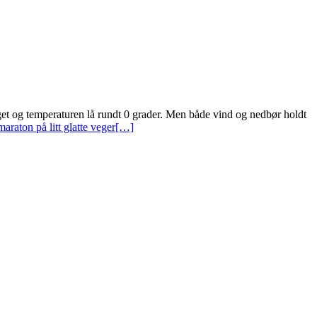
aget og temperaturen lå rundt 0 grader. Men både vind og nedbør holdt
raton på litt glatte veger
[…]