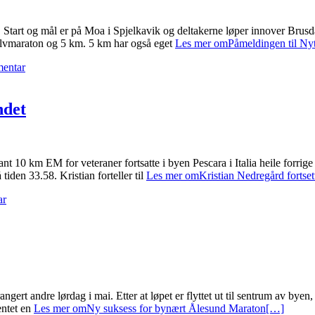
. Start og mål er på Moa i Spjelkavik og deltakerne løper innover Brusd
alvmaraton og 5 km. 5 km har også eget
Les mer omPåmeldingen til Nyt
mentar
ndet
t 10 km EM for veteraner fortsatte i byen Pescara i Italia heile forrig
iden 33.58. Kristian forteller til
Les mer omKristian Nedregård fortsette
ar
gert andre lørdag i mai. Etter at løpet er flyttet ut til sentrum av byen
entet en
Les mer omNy suksess for bynært Ålesund Maraton
[…]