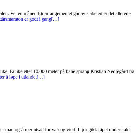
alen. Vel en måned før arrangementet går av stabelen er det allerede
tårsmaraton er godt i gang
[…]
e uke. Ei uke etter 10.000 meter på bane sprang Kristian Nedregård fra
r å løpe i utlandet
[…]
, er man også mer utsatt for vær og vind. I fjor gikk løpet under kald