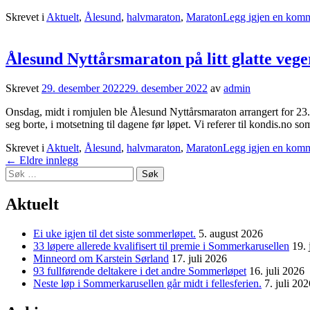
Skrevet i
Aktuelt
,
Ålesund
,
halvmaraton
,
Maraton
Legg igjen en kom
Ålesund Nyttårsmaraton på litt glatte vege
Skrevet
29. desember 2022
29. desember 2022
av
admin
Onsdag, midt i romjulen ble Ålesund Nyttårsmaraton arrangert for 23. 
seg borte, i motsetning til dagene før løpet. Vi referer til kondis.no 
Skrevet i
Aktuelt
,
Ålesund
,
halvmaraton
,
Maraton
Legg igjen en kom
Innleggnavigasjon
←
Eldre innlegg
Søk
etter:
Aktuelt
Ei uke igjen til det siste sommerløpet.
5. august 2026
33 løpere allerede kvalifisert til premie i Sommerkarusellen
19. 
Minneord om Karstein Sørland
17. juli 2026
93 fullførende deltakere i det andre Sommerløpet
16. juli 2026
Neste løp i Sommerkarusellen går midt i fellesferien.
7. juli 202