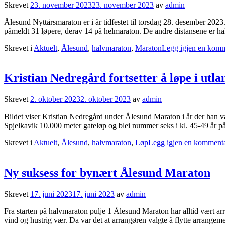
Skrevet
23. november 2023
23. november 2023
av
admin
Ålesund Nyttårsmaraton er i år tidfestet til torsdag 28. desember 2023
påmeldt 31 løpere, derav 14 på helmaraton. De andre distansene er h
Skrevet i
Aktuelt
,
Ålesund
,
halvmaraton
,
Maraton
Legg igjen en kom
Kristian Nedregård fortsetter å løpe i utla
Skrevet
2. oktober 2023
2. oktober 2023
av
admin
Bildet viser Kristian Nedregård under Ålesund Maraton i år der han van
Spjelkavik 10.000 meter gateløp og blei nummer seks i kl. 45-49 år på t
Skrevet i
Aktuelt
,
Ålesund
,
halvmaraton
,
Løp
Legg igjen en komment
Ny suksess for bynært Ålesund Maraton
Skrevet
17. juni 2023
17. juni 2023
av
admin
Fra starten på halvmaraton pulje 1 Ålesund Maraton har alltid vært arran
vind og hustrig vær. Da var det at arrangøren valgte å flytte arrangem