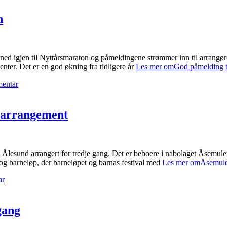
n
måned igjen til Nyttårsmaraton og påmeldingene strømmer inn til arrangø
nter. Det er en god økning fra tidligere år
Les mer omGod påmelding t
mentar
narrangement
lesund arrangert for tredje gang. Det er beboere i nabolaget Åsemulen
og barneløp, der barneløpet og barnas festival med
Les mer omÅsemulen
ar
gang