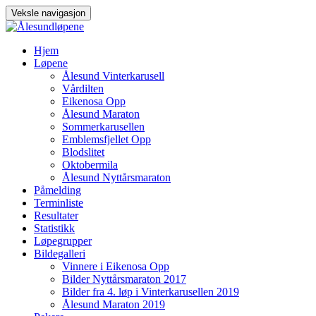
Veksle navigasjon
Gå
Hjem
til
Løpene
innhold
Ålesund Vinterkarusell
Vårdilten
Eikenosa Opp
Ålesund Maraton
Sommerkarusellen
Emblemsfjellet Opp
Blodslitet
Oktobermila
Ålesund Nyttårsmaraton
Påmelding
Terminliste
Resultater
Statistikk
Løpegrupper
Bildegalleri
Vinnere i Eikenosa Opp
Bilder Nyttårsmaraton 2017
Bilder fra 4. løp i Vinterkarusellen 2019
Ålesund Maraton 2019