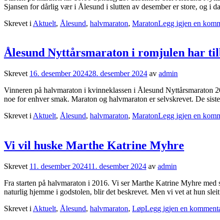
Sjansen for dårlig vær i Ålesund i slutten av desember er store, og i 
Skrevet i
Aktuelt
,
Ålesund
,
halvmaraton
,
Maraton
Legg igjen en kom
Ålesund Nyttårsmaraton i romjulen har tilb
Skrevet
16. desember 2024
28. desember 2024
av
admin
Vinneren på halvmaraton i kvinneklassen i Ålesund Nyttårsmaraton 202
noe for enhver smak. Maraton og halvmaraton er selvskrevet. De sist
Skrevet i
Aktuelt
,
Ålesund
,
halvmaraton
,
Maraton
Legg igjen en kom
Vi vil huske Marthe Katrine Myhre
Skrevet
11. desember 2024
11. desember 2024
av
admin
Fra starten på halvmaraton i 2016. Vi ser Marthe Katrine Myhre med
naturlig hjemme i godstolen, blir det beskrevet. Men vi vet at hun slei
Skrevet i
Aktuelt
,
Ålesund
,
halvmaraton
,
Løp
Legg igjen en komment