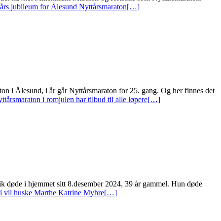
rs jubileum for Ålesund Nyttårsmaraton
[…]
n i Ålesund, i år går Nyttårsmaraton for 25. gang. Og her finnes det
rsmaraton i romjulen har tilbud til alle løpere
[…]
ik døde i hjemmet sitt 8.desember 2024, 39 år gammel. Hun døde
 vil huske Marthe Katrine Myhre
[…]