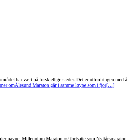
området har vært på forskjellige steder. Det er utfordringen med å
mer omÅlesund Maraton går i samme løype som i fjor
[…]
nder navnet Millennium Maraton og fortsatte som Nyttårsmaraton.