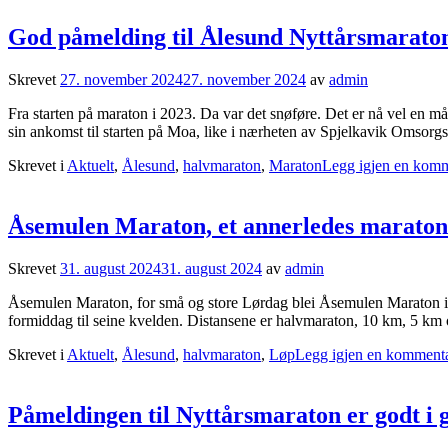
God påmelding til Ålesund Nyttårsmarato
Skrevet
27. november 2024
27. november 2024
av
admin
Fra starten på maraton i 2023. Da var det snøføre. Det er nå vel en 
sin ankomst til starten på Moa, like i nærheten av Spjelkavik Omsorgse
Skrevet i
Aktuelt
,
Ålesund
,
halvmaraton
,
Maraton
Legg igjen en kom
Åsemulen Maraton, et annerledes marato
Skrevet
31. august 2024
31. august 2024
av
admin
Åsemulen Maraton, for små og store Lørdag blei Åsemulen Maraton i Å
formiddag til seine kvelden. Distansene er halvmaraton, 10 km, 5 km 
Skrevet i
Aktuelt
,
Ålesund
,
halvmaraton
,
Løp
Legg igjen en komment
Påmeldingen til Nyttårsmaraton er godt i 