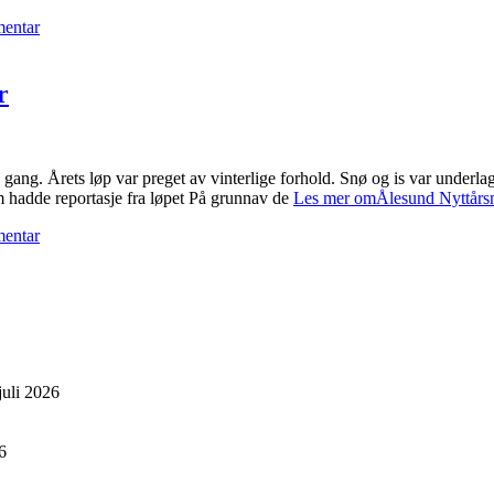
mentar
r
gang. Årets løp var preget av vinterlige forhold. Snø og is var underl
som hadde reportasje fra løpet På grunnav de
Les mer omÅlesund Nyttårsma
mentar
juli 2026
6