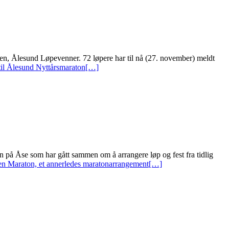
ren, Ålesund Løpevenner. 72 løpere har til nå (27. november) meldt
il Ålesund Nyttårsmaraton
[…]
 på Åse som har gått sammen om å arrangere løp og fest fra tidlig
 Maraton, et annerledes maratonarrangement
[…]