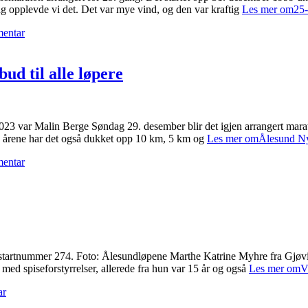
dag opplevde vi det. Det var mye vind, og den var kraftig
Les mer om25-å
mentar
ud til alle løpere
3 var Malin Berge Søndag 29. desember blir det igjen arrangert marato
e årene har det også dukket opp 10 km, 5 km og
Les mer omÅlesund Nyttå
mentar
 startnummer 274. Foto: Ålesundløpene Marthe Katrine Myhre fra Gjøv
t med spiseforstyrrelser, allerede fra hun var 15 år og også
Les mer omVi
ar