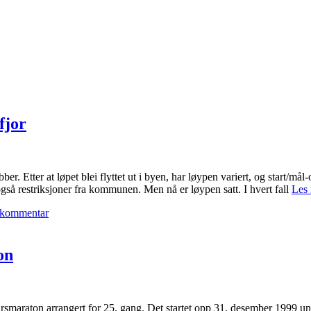
fjor
 Etter at løpet blei flyttet ut i byen, har løypen variert, og start/mål-
så restriksjoner fra kommunen. Men nå er løypen satt. I hvert fall
Les 
 kommentar
on
rsmaraton arrangert for 25. gang. Det startet opp 31. desember 1999 u