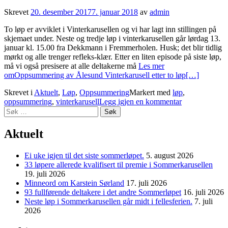
Skrevet
20. desember 2017
7. januar 2018
av
admin
To løp er avviklet i Vinterkarusellen og vi har lagt inn stillingen på
skjemaet under. Neste og tredje løp i vinterkarusellen går lørdag 13.
januar kl. 15.00 fra Dekkmann i Fremmerholen. Husk; det blir tidlig
mørkt og alle trenger refleks-klær. Etter en liten episode på siste løp,
må vi også presisere at alle deltakerne må
Les mer
omOppsummering av Ålesund Vinterkarusell etter to løp
[…]
Skrevet i
Aktuelt
,
Løp
,
Oppsummering
Markert med
løp
,
oppsummering
,
vinterkarusell
Legg igjen en kommentar
Søk
etter:
Aktuelt
Ei uke igjen til det siste sommerløpet.
5. august 2026
33 løpere allerede kvalifisert til premie i Sommerkarusellen
19. juli 2026
Minneord om Karstein Sørland
17. juli 2026
93 fullførende deltakere i det andre Sommerløpet
16. juli 2026
Neste løp i Sommerkarusellen går midt i fellesferien.
7. juli
2026