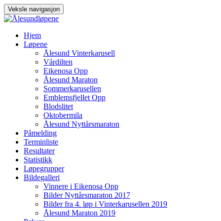
Veksle navigasjon
Gå
Hjem
til
Løpene
innhold
Ålesund Vinterkarusell
Vårdilten
Eikenosa Opp
Ålesund Maraton
Sommerkarusellen
Emblemsfjellet Opp
Blodslitet
Oktobermila
Ålesund Nyttårsmaraton
Påmelding
Terminliste
Resultater
Statistikk
Løpegrupper
Bildegalleri
Vinnere i Eikenosa Opp
Bilder Nyttårsmaraton 2017
Bilder fra 4. løp i Vinterkarusellen 2019
Ålesund Maraton 2019