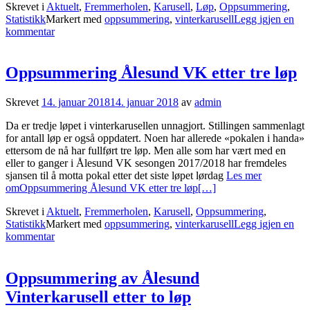
Skrevet i
Aktuelt
,
Fremmerholen
,
Karusell
,
Løp
,
Oppsummering
,
Statistikk
Markert med
oppsummering
,
vinterkarusell
Legg igjen en
kommentar
Oppsummering Ålesund VK etter tre løp
Skrevet
14. januar 2018
14. januar 2018
av
admin
Da er tredje løpet i vinterkarusellen unnagjort. Stillingen sammenlagt
for antall løp er også oppdatert. Noen har allerede «pokalen i handa»
ettersom de nå har fullført tre løp. Men alle som har vært med en
eller to ganger i Ålesund VK sesongen 2017/2018 har fremdeles
sjansen til å motta pokal etter det siste løpet lørdag
Les mer
omOppsummering Ålesund VK etter tre løp
[…]
Skrevet i
Aktuelt
,
Fremmerholen
,
Karusell
,
Oppsummering
,
Statistikk
Markert med
oppsummering
,
vinterkarusell
Legg igjen en
kommentar
Oppsummering av Ålesund
Vinterkarusell etter to løp