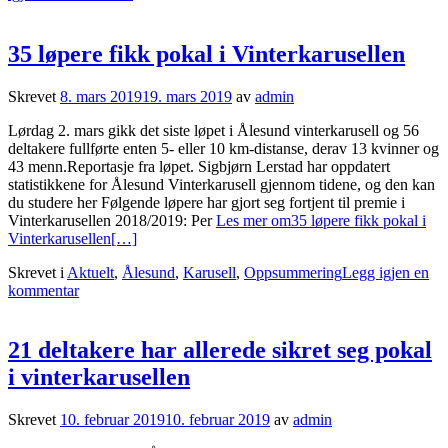
35 løpere fikk pokal i Vinterkarusellen
Skrevet
8. mars 2019
19. mars 2019
av
admin
Lørdag 2. mars gikk det siste løpet i Ålesund vinterkarusell og 56
deltakere fullførte enten 5- eller 10 km-distanse, derav 13 kvinner og
43 menn.Reportasje fra løpet. Sigbjørn Lerstad har oppdatert
statistikkene for Ålesund Vinterkarusell gjennom tidene, og den kan
du studere her Følgende løpere har gjort seg fortjent til premie i
Vinterkarusellen 2018/2019: Per
Les mer om35 løpere fikk pokal i
Vinterkarusellen
[…]
Skrevet i
Aktuelt
,
Ålesund
,
Karusell
,
Oppsummering
Legg igjen en
kommentar
21 deltakere har allerede sikret seg pokal
i vinterkarusellen
Skrevet
10. februar 2019
10. februar 2019
av
admin