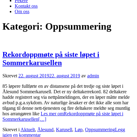
Pekere
Kontakt oss
Om oss
Kategori:
Oppsummering
Rekordoppmøte på siste løpet i
Sommerkarusellen
Skrevet
22. august 2019
22. august 2019
av
admin
85 løpere fullførte en av distansene på det tredje og siste løpet i
Ålesund Sommerkarusell. Det er ny deltakerrekord. 82 deltakere
hadde registrert seg via nettpåmeldingen, der en løper måtte melde
avbud p.g.a.sykdom. Av naturlige årsaker er det ikke alle som har
tilgang til denne nett-tjenesten og fire deltakere meldte seg muntlig
hos arrangøren like
Les mer omRekordoppmøte på siste løpet i
Sommerkarusellen
[…]
Skrevet i
Aktuelt
,
Ålesund
,
Karusell
,
Løp
,
Oppsummering
Legg
igjen en kommentar