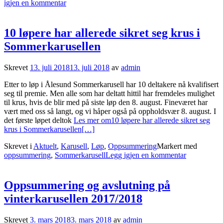
igjen en kommentar
10 løpere har allerede sikret seg krus i
Sommerkarusellen
Skrevet
13. juli 2018
13. juli 2018
av
admin
Etter to løp i Ålesund Sommerkarusell har 10 deltakere nå kvalifisert
seg til premie. Men alle som har deltatt hittil har fremdeles mulighet
til krus, hvis de blir med på siste løp den 8. august. Fineværet har
vært med oss så langt, og vi håper også på oppholdsvær 8. august. I
det første løpet deltok
Les mer om10 løpere har allerede sikret seg
krus i Sommerkarusellen
[…]
Skrevet i
Aktuelt
,
Karusell
,
Løp
,
Oppsummering
Markert med
oppsummering
,
Sommerkarusell
Legg igjen en kommentar
Oppsummering og avslutning på
vinterkarusellen 2017/2018
Skrevet
3. mars 2018
3. mars 2018
av
admin