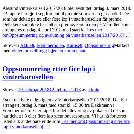
Ålesund vinterkarusell 2017/2018 blei avsluttet lørdag 3. mars 2018.
23 løpere har gjort seg fortjent til premie som var en glasspokal. De
som har deltatt på tre eller flere løp i vinterkarusellen får premie.
Deltakere som ikke har fått sin premie, kan få den på Vårdilten som
arrangeres onsdag 4. april 2018 med start kl.
Les mer
omOppsummering og avslutning på vinterkarusellen 2017/2018
[…]
Skrevet i
Aktuelt
,
Fremmerholen
,
Karusell
,
Oppsummering
Markert
med
vinterkarusell
Legg igjen en kommentar
Oppsummering etter fire løp i
vinterkarusellen
Skrevet
10. februar 2018
12. februar 2018
av
admin
Da er det bare et løp igjen av Vinterkarusellen 2017/2018. Det blir
arrangert lørdag 3. mars med start kl. 15.00 fra Dekkmann i
Fremmerholen. Etter løpet blir det utlevering av pokaler til de som
har deltatt i 3 eller flere løp gjennom sesongen. Vi har nå forkortet
listen slik at det bare er de som
Les mer omOppsummering etter fire
løp i vinterkarusellen
[…]