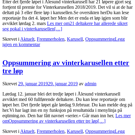
Etter det fjerde løpet i Ålesund vinterkarusell har 21 løpere gjort seg
fortjent til premie for Vinterkarusellen 2018/2019. Det vil si at de har
deltatt på 3 eller flere løp i karusellen.Se oversikten herDu kan lese
reportasje fra det 4. løpet her Men det er enda et løp igjen som blir
avviklet lørdag 2. mars
Les mer om21 deltakere har allerede sikret
seg pokal i vinterkarusellen
[…]
Skrevet i
Aktuelt
,
Fremmerholen
,
Karusell
,
Oppsummering
Legg
igjen en kommentar
Oppsummering av vinterkarusellen etter
tre løp
Skrevet
29. januar 2019
29. januar 2019
av
admin
Lørdag 12. januar blei det tredje løpet i Ålesund vinterkarusell
avviklet med 60 fullførende deltakere. Du kan lese reportasje om
løpet her. Det fjerde løpet går lørdag 9.februar. Du kan melde deg på
her.Vi har lagt inn en ny funksjon på resultatsida i menylinja på
eqtiming.no. Den har fått navnet «serier.» Går man inn her,
Les mer
omOppsummering av vinterkarusellen etter tre løp
[…]
Skrevet i
Aktuelt
,
Fremmerholen
,
Karusell
,
Oppsummering
Legg