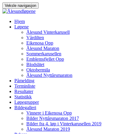
Veksle navigasjon
Gå
Hjem
til
Løpene
innhold
Ålesund Vinterkarusell
Vårdilten
Eikenosa Opp
Ålesund Maraton
Sommerkarusellen
Emblemsfjellet Opp
Blodslitet
Oktobermila
Ålesund Nyttårsmaraton
Påmelding
Terminliste
Resultater
Statistikk
Løpegrupper
Bildegalleri
Vinnere i Eikenosa Opp
Bilder Nyttårsmaraton 2017
Bilder fra 4. løp i Vinterkarusellen 2019
Ålesund Maraton 2019