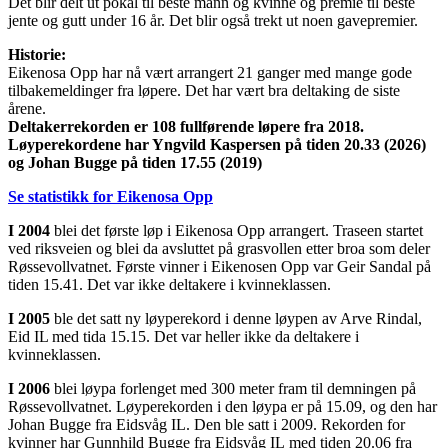
Det blir delt ut pokal til beste mann og kvinne og premie til beste
jente og gutt under 16 år. Det blir også trekt ut noen gavepremier.
Historie:
Eikenosa Opp har nå vært arrangert 21 ganger med mange gode
tilbakemeldinger fra løpere. Det har vært bra deltaking de siste
årene.
Deltakerrekorden er 108 fullførende løpere fra 2018.
Løyperekordene har Yngvild Kaspersen på tiden 20.33 (2026)
og Johan Bugge på tiden 17.55 (2019)
Se statistikk for Eikenosa Opp
I 2004
blei det første løp i Eikenosa Opp arrangert. Traseen startet
ved riksveien og blei da avsluttet på grasvollen etter broa som deler
Røssevollvatnet. Første vinner i Eikenosen Opp var Geir Sandal på
tiden 15.41. Det var ikke deltakere i kvinneklassen.
I 2005
ble det satt ny løyperekord i denne løypen av Arve Rindal,
Eid IL med tida 15.15. Det var heller ikke da deltakere i
kvinneklassen.
I 2006
blei løypa forlenget med 300 meter fram til demningen på
Røssevollvatnet. Løyperekorden i den løypa er på 15.09, og den har
Johan Bugge fra Eidsvåg IL. Den ble satt i 2009. Rekorden for
kvinner har Gunnhild Bugge fra Eidsvåg IL med tiden 20.06 fra