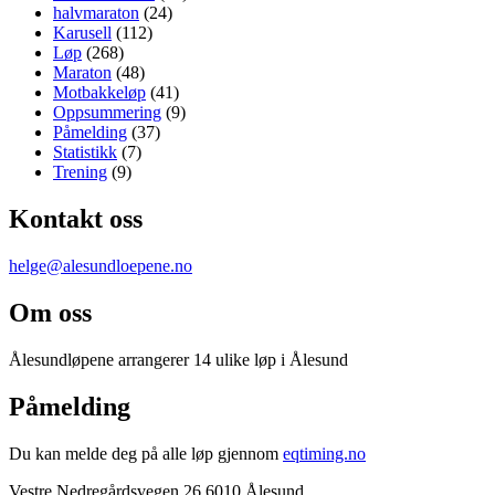
halvmaraton
(24)
Karusell
(112)
Løp
(268)
Maraton
(48)
Motbakkeløp
(41)
Oppsummering
(9)
Påmelding
(37)
Statistikk
(7)
Trening
(9)
Kontakt oss
helge@alesundloepene.no
Om oss
Ålesundløpene arrangerer 14 ulike løp i Ålesund
Påmelding
Du kan melde deg på alle løp gjennom
eqtiming.no
Vestre Nedregårdsvegen 26 6010 Ålesund