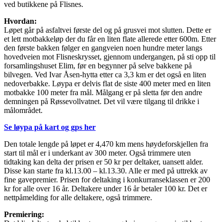
ved butikkene på Flisnes.
Hvordan:
Løpet går på asfaltvei første del og på grusvei mot slutten. Dette er
et lett motbakkeløp der du får en liten flate allerede etter 600m. Etter
den første bakken følger en gangveien noen hundre meter langs
hovedveien mot Flisneskrysset, gjennom undergangen, på sti opp til
forsamlingshuset Elim, før en begynner på selve bakkene på
bilvegen. Ved Ivar Åsen-hytta etter ca 3,3 km er det også en liten
nedoverbakke. Løypa er delvis flat de siste 400 meter med en liten
motbakke 100 meter fra mål. Målgang er på sletta før den andre
demningen på Røssevollvatnet. Det vil være tilgang til drikke i
målområdet.
Se løypa på kart og gps her
Den totale lengde på løpet er 4,470 km mens høydeforskjellen fra
start til mål er i underkant av 300 meter. Også trimmere uten
tidtaking kan delta der prisen er 50 kr per deltaker, uansett alder.
Disse kan starte fra kl.13.00 – kl.13.30. Alle er med på uttrekk av
fine gavepremier. Prisen for deltaking i konkurranseklassen er 200
kr for alle over 16 år. Deltakere under 16 år betaler 100 kr. Det er
nettpåmelding for alle deltakere, også trimmere.
Premiering: