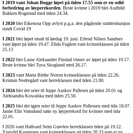
I 2019 vant Johan Bugge løpet på tiden 17.55 som er en solid
forbedring av løyperekorden
. Beste kvinne i 2019 blei Audhild
Bakken Rognstad med tiden 24.34.
I 2020
blei Eikenosa Opp avlyst p.g.a. den pågående smittesituasjon
rundt Covid 19
I 2021
blei løpet utsatt til lørdag 19. juni. Erlend Nilsen Sandnes
vant løpet på tiden 19.47. Elida Fuglem vant kvinneklassen på tiden
25.13
I 2022
blei Lasse Aleksander Finstad vinner av løpet på tiden 19.17.
Beste kvinne blei Tuva Skoglund med 26.17.
I 2023
vant Maria Birthe Nerem kvinneklassen på tiden 22.26.
Kristian Nedregård vant herreklassen med tiden 21.00.
I 2024
blei det seier til Jeppe Aaskov Pallesen på tiden 20.01 og
Aleksandra Kowalska med tiden 25.50.
I 2025
blei det igjen seier til Jeppe Aaskov Pallessen med tida 18.07.
Janne Elin Vatnaland satte ny løyperekord for kvinner med tida
22.01.
I 2026 vant Hallvard Seim Grøvlen herreklassen tiden på 19.12.
Yngvild Kaspersen vant kvinneklassen på tiden 20.33 som er ny