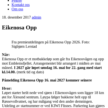
Pekere
Kontakt oss
Om oss
18. desember 2017
admin
Eikenosa Opp
Fra premieutdelingen på Eikenosa Opp 2026. Foto:
Sigbjørn Lerstad
Når:
Eikenosa Opp er et motbakkeløp som går fra Eikenosvågen og opp
mot Emblemsfjellet. Arrangementet blir arrangert i midten av mai
måned.
I 2027 går løpet søndag 16. mai
for 22. gang med start
kl.14.00.
(merk tid og dato)
Påmelding Eikenosa Opp 16. mai 2027 kommer seinere
Hvor:
Løpet starter heilt nede ved sjøen i Eikenosvågen som ligger 18 km
øst for Ålesund sentrum. Løypa følger bakkene helt opp til
Røssevollvatnet, og har målgang ved den andre demningen.
Utdeling av startnummer er ved KIWI Flisnes. Parkering kan gjøres