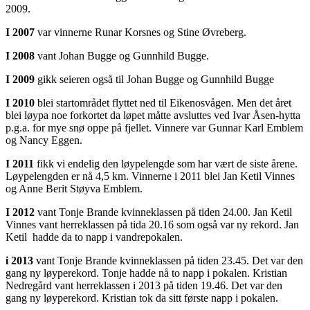
2009.
I 2007
var vinnerne Runar Korsnes og Stine Øvreberg.
I 2008
vant Johan Bugge og Gunnhild Bugge.
I 2009
gikk seieren også til Johan Bugge og Gunnhild Bugge
I 2010
blei startområdet flyttet ned til Eikenosvågen. Men det året
blei løypa noe forkortet da løpet måtte avsluttes ved Ivar Åsen-hytta
p.g.a. for mye snø oppe på fjellet. Vinnere var Gunnar Karl Emblem
og Nancy Eggen.
I 2011
fikk vi endelig den løypelengde som har vært de siste årene.
Løypelengden er nå 4,5 km. Vinnerne i 2011 blei Jan Ketil Vinnes
og Anne Berit Støyva Emblem.
I 2012
vant Tonje Brande kvinneklassen på tiden 24.00. Jan Ketil
Vinnes vant herreklassen på tida 20.16 som også var ny rekord. Jan
Ketil hadde da to napp i vandrepokalen.
i 2013
vant Tonje Brande kvinneklassen på tiden 23.45. Det var den
gang ny løyperekord. Tonje hadde nå to napp i pokalen. Kristian
Nedregård vant herreklassen i 2013 på tiden 19.46. Det var den
gang ny løyperekord. Kristian tok da sitt første napp i pokalen.