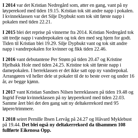
I 2014
var det Kristian Nedregård som, atter en gang, vant på ny
løyperekord med tiden 19.15. Kristian tok sitt andre napp i pokalen.
I kvinneklassen var det Silje Dypbukt som tok sitt første napp i
pokalen med tiden 22.21.
I 2015
blei det reprise på vinnerne fra 2014. Kristian Nedregård tok
sitt tredje napp i vandrepokalen og tok den med seg hjem for godt.
Tiden til Kristian blei 19.29. Silje Dypbukt vant og tok sitt andre
napp i vandrepokalen for kvinner og fikk tiden 22.46.
I 2016
vant debutantene Per Strøm på tiden 20.47 og Kristine
Hjelbakk Hole med tiden 24.25. Kristine tok sitt første napp i
damepokalen. I herreklassen er det ikke satt opp ny vandrepokal.
Arrangøren vil heller dele ut pokaler til de to beste over og under 16
år, av begge kjønn.
I 2017
vant Kristian Sandnes Nilsen herreklassen på tiden 19.48 og
Ingrid Festø kvinneklassen på ny løyperekord med tiden 22.03.
Samme året blei det den gang satt ny deltakerrekord med 95
løpere/trimmere.
I 2018
seiret Pernille Ibsen Lervåg på 24.27 og Håvard Myklebust
på 19.44.
Det blei også ny deltakerrekord da tilsammen 108
fullførte Eikenosa Opp.