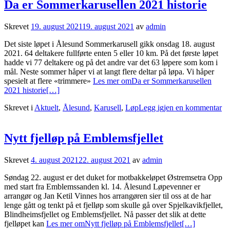
Da er Sommerkarusellen 2021 historie
Skrevet
19. august 2021
19. august 2021
av
admin
Det siste løpet i Ålesund Sommerkarusell gikk onsdag 18. august
2021. 64 deltakere fullførte enten 5 eller 10 km. På det første løpet
hadde vi 77 deltakere og på det andre var det 63 løpere som kom i
mål. Neste sommer håper vi at langt flere deltar på løpa. Vi håper
spesielt at flere «trimmere»
Les mer omDa er Sommerkarusellen
2021 historie
[…]
Skrevet i
Aktuelt
,
Ålesund
,
Karusell
,
Løp
Legg igjen en kommentar
Nytt fjelløp på Emblemsfjellet
Skrevet
4. august 2021
22. august 2021
av
admin
Søndag 22. august er det duket for motbakkeløpet Østremsetra Opp
med start fra Emblemssanden kl. 14. Ålesund Løpevenner er
arrangør og Jan Ketil Vinnes hos arrangøren sier til oss at de har
lenge gått og tenkt på et fjelløp som skulle gå over Spjelkavikfjellet,
Blindheimsfjellet og Emblemsfjellet. Nå passer det slik at dette
fjelløpet kan
Les mer omNytt fjelløp på Emblemsfjellet
[…]