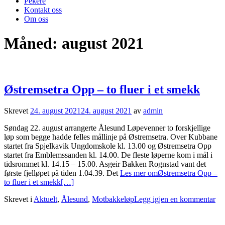
Pekere
Kontakt oss
Om oss
Måned:
august 2021
Østremsetra Opp – to fluer i et smekk
Skrevet
24. august 2021
24. august 2021
av
admin
Søndag 22. august arrangerte Ålesund Løpevenner to forskjellige
løp som begge hadde felles mållinje på Østremsetra. Over Kubbane
startet fra Spjelkavik Ungdomskole kl. 13.00 og Østremsetra Opp
startet fra Emblemssanden kl. 14.00. De fleste løperne kom i mål i
tidsrommet kl. 14.15 – 15.00. Asgeir Bakken Rognstad vant det
første fjelløpet på tiden 1.04.39. Det
Les mer omØstremsetra Opp –
to fluer i et smekk
[…]
Skrevet i
Aktuelt
,
Ålesund
,
Motbakkeløp
Legg igjen en kommentar