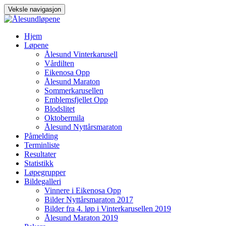
Veksle navigasjon
Gå
Hjem
til
Løpene
innhold
Ålesund Vinterkarusell
Vårdilten
Eikenosa Opp
Ålesund Maraton
Sommerkarusellen
Emblemsfjellet Opp
Blodslitet
Oktobermila
Ålesund Nyttårsmaraton
Påmelding
Terminliste
Resultater
Statistikk
Løpegrupper
Bildegalleri
Vinnere i Eikenosa Opp
Bilder Nyttårsmaraton 2017
Bilder fra 4. løp i Vinterkarusellen 2019
Ålesund Maraton 2019