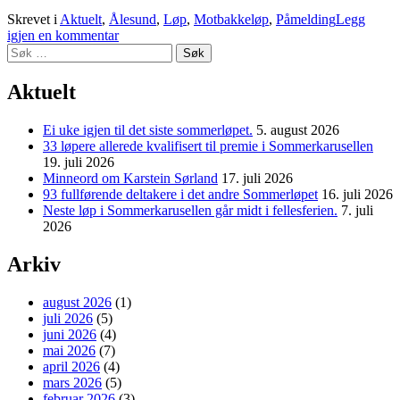
Skrevet i
Aktuelt
,
Ålesund
,
Løp
,
Motbakkeløp
,
Påmelding
Legg
igjen en kommentar
Søk
etter:
Aktuelt
Ei uke igjen til det siste sommerløpet.
5. august 2026
33 løpere allerede kvalifisert til premie i Sommerkarusellen
19. juli 2026
Minneord om Karstein Sørland
17. juli 2026
93 fullførende deltakere i det andre Sommerløpet
16. juli 2026
Neste løp i Sommerkarusellen går midt i fellesferien.
7. juli
2026
Arkiv
august 2026
(1)
juli 2026
(5)
juni 2026
(4)
mai 2026
(7)
april 2026
(4)
mars 2026
(5)
februar 2026
(3)