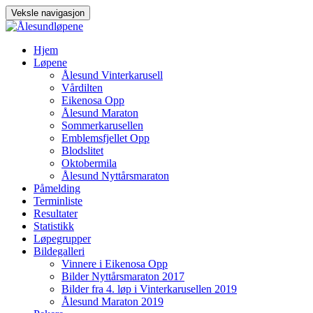
Veksle navigasjon
Gå
Hjem
til
Løpene
innhold
Ålesund Vinterkarusell
Vårdilten
Eikenosa Opp
Ålesund Maraton
Sommerkarusellen
Emblemsfjellet Opp
Blodslitet
Oktobermila
Ålesund Nyttårsmaraton
Påmelding
Terminliste
Resultater
Statistikk
Løpegrupper
Bildegalleri
Vinnere i Eikenosa Opp
Bilder Nyttårsmaraton 2017
Bilder fra 4. løp i Vinterkarusellen 2019
Ålesund Maraton 2019