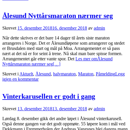
Ålesund Nyttårsmaraton nærmer seg
Skrevet
15. desember 2018
16. desember 2018
av
admin
Når dette skrives er det bare 14 dager til årets siste maraton
arrangeres i Norge. Det er Ålesundløpene som arrangerer og stedet
er Brusdalen med start og mål på Moa. Arrangementet er så pass
nært at det nå er for seint å trene. Nå skal man bare spisse formen.
Arrangementet går etter vante spor. Det
Les mer omÅlesund
Nyttårsmaraton nærmer seg
[…]
Skrevet i
Aktuelt
,
Ålesund
,
halvmaraton
,
Maraton
,
Påmelding
Legg
igjen en kommentar
Vinterkarusellen er godt i gang
Skrevet
13. desember 2018
13. desember 2018
av
admin
Lørdag 8. desember gikk det andre løpet i Ålesund vinterkarusell.
Også denne gangen var det godt oppmøte. 55 løpere kom i mål ved
Dekkmann i Fremmerholen der Andreas Vangsnes blei dagens mann