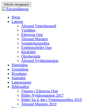
Veksle navigasjon
Gå
Hjem
til
Løpene
innhold
Ålesund Vinterkarusell
Vårdilten
Eikenosa Opp
Ålesund Maraton
Sommerkarusellen
Emblemsfjellet Opp
Blodslitet
Oktobermila
Ålesund Nyttårsmaraton
Påmelding
Terminliste
Resultater
Statistikk
Løpegrupper
Bildegalleri
Vinnere i Eikenosa Opp
Bilder Nyttårsmaraton 2017
Bilder fra 4. løp i Vinterkarusellen 2019
Ålesund Maraton 2019