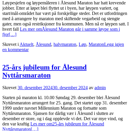
Løypesjefen og løypemåleren i Ålesund Maraton har hatt krevende
jobber. Etter at løpet blei flyttet ut i byen, har løypen variert, og
start/mål-området har vært på forskjellige steder. Det er utfordringen
med å arrangere by maraton med skiftende vegarbeid og stengte
gater, men også restriksjoner fra kommunen. Men nå er løypen satt. I
hvert fall
Les mer omÅlesund Maraton går i samme løype som i
fjor
[…]
Skrevet i
Aktuelt
,
Ålesund
,
halvmaraton
,
Løp
,
Maraton
Legg igjen
en kommentar
25-års jubileum for Ålesund
Nyttårsmaraton
Skrevet
30. desember 2024
30. desember 2024
av
admin
Starten på maraton kl. 10.00 Søndag 29. desember blei Ålesund
Nyttårsmaraton arrangert for 25. gang. Det startet opp 31. desember
1999 under navnet Millennium Maraton og fortsatte som
Nyttårsmaraton. Sjansen for dårlig vær i Ålesund i slutten av
desember er store, og i dag opplevde vi det. Det var mye vind, og
den var kraftig
Les mer om25-års jubileum for Ålesund
Nyttårsmaraton
[…]