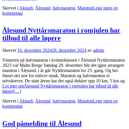
Skrevet i
Aktuelt
,
Ålesund
,
halvmaraton
,
Maraton
Legg igjen en
kommentar
Ålesund Nyttårsmaraton i romjulen har
tilbud til alle løpere
Skrevet
16. desember 2024
28. desember 2024
av
admin
Vinneren på halvmaraton i kvinneklassen i Ålesund Nyttårsmaraton
2023 var Malin Berge Søndag 29. desember blir det igjen arrangert
maraton i Ålesund, i år går Nyttårsmaraton for 25. gang. Og her
finnes det noe for enhver smak. Maraton og halvmaraton er
selvskrevet. De siste årene har det også dukket opp 10 km, 5 km og
Les mer omÅlesund Nyttårsmaraton i romjulen har tilbud til alle
løpere
[…]
Skrevet i
Aktuelt
,
Ålesund
,
halvmaraton
,
Maraton
Legg igjen en
kommentar
God påmelding til Ålesund