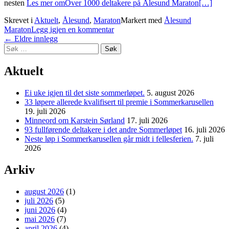
nesten
Les mer omOver 1000 deltakere på Ålesund Maraton
[…]
Skrevet i
Aktuelt
,
Ålesund
,
Maraton
Markert med
Ålesund
Maraton
Legg igjen en kommentar
Innleggnavigasjon
←
Eldre innlegg
Søk
etter:
Aktuelt
Ei uke igjen til det siste sommerløpet.
5. august 2026
33 løpere allerede kvalifisert til premie i Sommerkarusellen
19. juli 2026
Minneord om Karstein Sørland
17. juli 2026
93 fullførende deltakere i det andre Sommerløpet
16. juli 2026
Neste løp i Sommerkarusellen går midt i fellesferien.
7. juli
2026
Arkiv
august 2026
(1)
juli 2026
(5)
juni 2026
(4)
mai 2026
(7)
april 2026
(4)