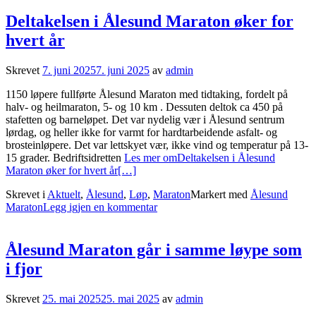
Deltakelsen i Ålesund Maraton øker for
hvert år
Skrevet
7. juni 2025
7. juni 2025
av
admin
1150 løpere fullførte Ålesund Maraton med tidtaking, fordelt på
halv- og heilmaraton, 5- og 10 km . Dessuten deltok ca 450 på
stafetten og barneløpet. Det var nydelig vær i Ålesund sentrum
lørdag, og heller ikke for varmt for hardtarbeidende asfalt- og
brosteinløpere. Det var lettskyet vær, ikke vind og temperatur på 13-
15 grader. Bedriftsidretten
Les mer omDeltakelsen i Ålesund
Maraton øker for hvert år
[…]
Skrevet i
Aktuelt
,
Ålesund
,
Løp
,
Maraton
Markert med
Ålesund
Maraton
Legg igjen en kommentar
Ålesund Maraton går i samme løype som
i fjor
Skrevet
25. mai 2025
25. mai 2025
av
admin