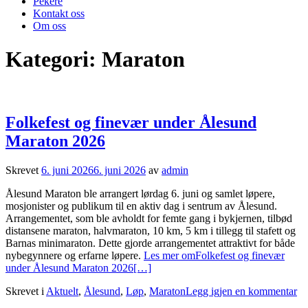
Pekere
Kontakt oss
Om oss
Kategori:
Maraton
Folkefest og finevær under Ålesund
Maraton 2026
Skrevet
6. juni 2026
6. juni 2026
av
admin
Ålesund Maraton ble arrangert lørdag 6. juni og samlet løpere,
mosjonister og publikum til en aktiv dag i sentrum av Ålesund.
Arrangementet, som ble avholdt for femte gang i bykjernen, tilbød
distansene maraton, halvmaraton, 10 km, 5 km i tillegg til stafett og
Barnas minimaraton. Dette gjorde arrangementet attraktivt for både
nybegynnere og erfarne løpere.
Les mer omFolkefest og finevær
under Ålesund Maraton 2026
[…]
Skrevet i
Aktuelt
,
Ålesund
,
Løp
,
Maraton
Legg igjen en kommentar