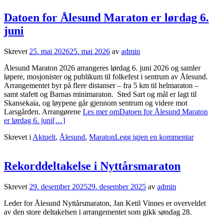
Datoen for Ålesund Maraton er lørdag 6.
juni
Skrevet
25. mai 2026
25. mai 2026
av
admin
Ålesund Maraton 2026 arrangeres lørdag 6. juni 2026 og samler
løpere, mosjonister og publikum til folkefest i sentrum av Ålesund.
Arrangementet byr på flere distanser – fra 5 km til helmaraton –
samt stafett og Barnas minimaraton. Sted Sart og mål er lagt til
Skansekaia, og løypene går gjennom sentrum og videre mot
Larsgården. Arrangørene
Les mer omDatoen for Ålesund Maraton
er lørdag 6. juni
[…]
Skrevet i
Aktuelt
,
Ålesund
,
Maraton
Legg igjen en kommentar
Rekorddeltakelse i Nyttårsmaraton
Skrevet
29. desember 2025
29. desember 2025
av
admin
Leder for Ålesund Nyttårsmaraton, Jan Ketil Vinnes er overveldet
av den store deltakelsen i arrangementet som gikk søndag 28.