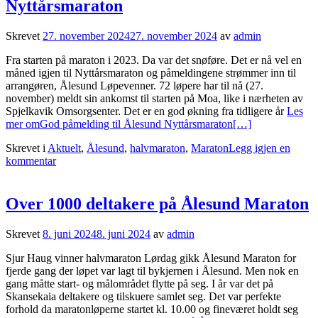
Nyttårsmaraton
Skrevet
27. november 2024
27. november 2024
av
admin
Fra starten på maraton i 2023. Da var det snøføre. Det er nå vel en
måned igjen til Nyttårsmaraton og påmeldingene strømmer inn til
arrangøren, Ålesund Løpevenner. 72 løpere har til nå (27.
november) meldt sin ankomst til starten på Moa, like i nærheten av
Spjelkavik Omsorgsenter. Det er en god økning fra tidligere år
Les
mer omGod påmelding til Ålesund Nyttårsmaraton
[…]
Skrevet i
Aktuelt
,
Ålesund
,
halvmaraton
,
Maraton
Legg igjen en
kommentar
Over 1000 deltakere på Ålesund Maraton
Skrevet
8. juni 2024
8. juni 2024
av
admin
Sjur Haug vinner halvmaraton Lørdag gikk Ålesund Maraton for
fjerde gang der løpet var lagt til bykjernen i Ålesund. Men nok en
gang måtte start- og målområdet flytte på seg. I år var det på
Skansekaia deltakere og tilskuere samlet seg. Det var perfekte
forhold da maratonløperne startet kl. 10.00 og fineværet holdt seg