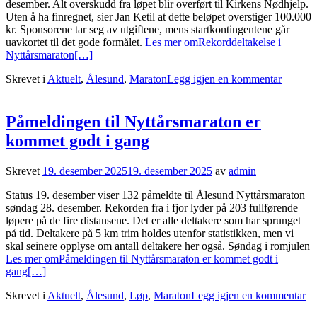
desember. Alt overskudd fra løpet blir overført til Kirkens Nødhjelp.
Uten å ha finregnet, sier Jan Ketil at dette beløpet overstiger 100.000
kr. Sponsorene tar seg av utgiftene, mens startkontingentene går
uavkortet til det gode formålet.
Les mer omRekorddeltakelse i
Nyttårsmaraton
[…]
Skrevet i
Aktuelt
,
Ålesund
,
Maraton
Legg igjen en kommentar
Påmeldingen til Nyttårsmaraton er
kommet godt i gang
Skrevet
19. desember 2025
19. desember 2025
av
admin
Status 19. desember viser 132 påmeldte til Ålesund Nyttårsmaraton
søndag 28. desember. Rekorden fra i fjor lyder på 203 fullførende
løpere på de fire distansene. Det er alle deltakere som har sprunget
på tid. Deltakere på 5 km trim holdes utenfor statistikken, men vi
skal seinere opplyse om antall deltakere her også. Søndag i romjulen
Les mer omPåmeldingen til Nyttårsmaraton er kommet godt i
gang
[…]
Skrevet i
Aktuelt
,
Ålesund
,
Løp
,
Maraton
Legg igjen en kommentar