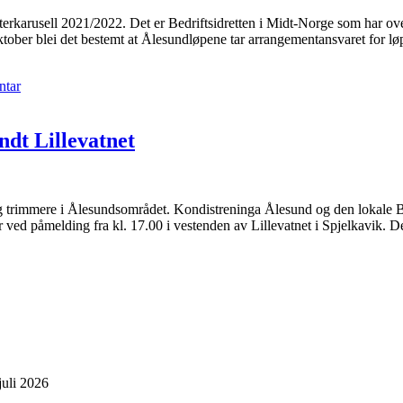
erkarusell 2021/2022. Det er Bedriftsidretten i Midt-Norge som har over
ktober blei det bestemt at Ålesundløpene tar arrangementansvaret for lø
ntar
dt Lillevatnet
 og trimmere i Ålesundsområdet. Kondistreninga Ålesund og den lokale Br
mer ved påmelding fra kl. 17.00 i vestenden av Lillevatnet i Spjelkavik. D
juli 2026