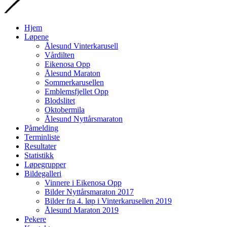
Gå
Hjem
til
Løpene
innhold
Ålesund Vinterkarusell
Vårdilten
Eikenosa Opp
Ålesund Maraton
Sommerkarusellen
Emblemsfjellet Opp
Blodslitet
Oktobermila
Ålesund Nyttårsmaraton
Påmelding
Terminliste
Resultater
Statistikk
Løpegrupper
Bildegalleri
Vinnere i Eikenosa Opp
Bilder Nyttårsmaraton 2017
Bilder fra 4. løp i Vinterkarusellen 2019
Ålesund Maraton 2019
Pekere