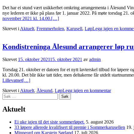
Det har ei stund vært usikkerhet omkring arrangementa i Ålesund Vint
nye lederen er ikke på plass før 1. januar 2022. På møte torsdag 21. o
november 2021 kl. 14.00.
[…]
Skrevet i
Aktuelt
,
Fremmerholen
,
Karusell
,
Løp
Legg igjen en komme
Kondistreninga Ålesund arrangerer løp run
Skrevet
15. oktober 2021
15. oktober 2021
av
admin
Torsdag 21. oktober er datoen for et nytt lavterskel tilbud for løpere
kl. 20.00. Det blir ikke tatt tider, men deltakerne får utdelt startnum
Lillevatnet
[…]
Skrevet i
Aktuelt
,
Ålesund
,
Løp
Legg igjen en kommentar
Søk
etter:
Aktuelt
Ei uke igjen til det siste sommerløpet.
5. august 2026
33 løpere allerede kvalifisert til premie i Sommerkarusellen
19. 
Minneord om Karstein Sørland
17. juli 2026