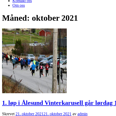
Kontakt oss
Om oss
Måned:
oktober 2021
1. løp i Ålesund Vinterkarusell går lørdag 
Skrevet
21. oktober 2021
21. oktober 2021
av
admin