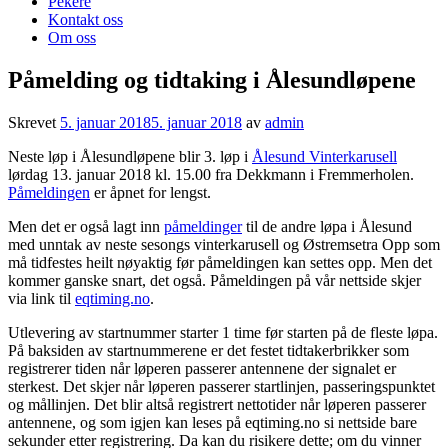
Pekere
Kontakt oss
Om oss
Påmelding og tidtaking i Ålesundløpene
Skrevet
5. januar 2018
5. januar 2018
av
admin
Neste løp i Ålesundløpene blir 3. løp i
Ålesund Vinterkarusell
lørdag 13. januar 2018 kl. 15.00 fra Dekkmann i Fremmerholen.
Påmeldingen
er åpnet for lengst.
Men det er også lagt inn
påmeldinger
til de andre løpa i Ålesund
med unntak av neste sesongs vinterkarusell og Østremsetra Opp som
må tidfestes heilt nøyaktig før påmeldingen kan settes opp. Men det
kommer ganske snart, det også. Påmeldingen på vår nettside skjer
via link til
eqtiming.no
.
Utlevering av startnummer starter 1 time før starten på de fleste løpa.
På baksiden av startnummerene er det festet tidtakerbrikker som
registrerer tiden når løperen passerer antennene der signalet er
sterkest. Det skjer når løperen passerer startlinjen, passeringspunktet
og mållinjen. Det blir altså registrert nettotider når løperen passerer
antennene, og som igjen kan leses på eqtiming.no si nettside bare
sekunder etter registrering. Da kan du risikere dette; om du vinner