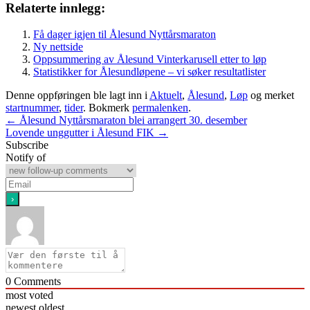
Relaterte innlegg:
Få dager igjen til Ålesund Nyttårsmaraton
Ny nettside
Oppsummering av Ålesund Vinterkarusell etter to løp
Statistikker for Ålesundløpene – vi søker resultatlister
Denne oppføringen ble lagt inn i
Aktuelt
,
Ålesund
,
Løp
og merket
startnummer
,
tider
. Bokmerk
permalenken
.
Innleggsnavigasjon
←
Ålesund Nyttårsmaraton blei arrangert 30. desember
Lovende unggutter i Ålesund FIK
→
Subscribe
Notify of
0
Comments
most voted
newest
oldest