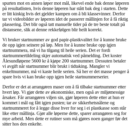
spurten mot en annen løper mot mål, likevel ende bak denne løperen
på resultatlisten, hvis denne løperen har stått bak deg i starten. Dette
er litt kinkig hvis det gjelder kampen om å bli klassevinner. Derfor
tar vi videobilder av løperen idet de passerer mållinjen for å få riktig
plassering. Det blir også tatt manuelle tider på de tre beste totalt på
distansene, slik at denne rekkefølgen blir heilt korrekt.
Vi bruker startnummer av god papir-plastkvalitet for å kunne bruke
de opp igjen seinere på løp. Men for å kunne bruke opp igjen
startnummera, må vi ha tilgang til heile serien. Det er fordi
startnummertildeling skjer automatisk ved påmelding. Det koster
Ålesundløpene 5600 kr å kjøpe 200 startnummer. Dessuten betaler
vi avgift når startnummer blir brukt i tidtaking. Mangler vi
enkeltnummer, må vi kaste heile serien. Så her er det masse penger å
spare hvis vi kan bruke opp igjen heile startnummerserier.
Derfor er det at arrangøren maser om å få tilbake startnummer etter
hvert løp. Vi gjør dette av økonomiske, men også av miljømessige
årsaker. Får arrangøren viljen sin, gjør løperen dette etter at hun er
kommet i mål og fått igjen pusten; tar av sikkerhetsnålene og
startnummeret for å legge disse hver for seg i ei plastkasse som står
like etter mållinja. Gjør alle løperne dette, sparer arrangøren seg for
mye arbeid. Men dette er rutiner som må gjøres noen ganger før det
sitter hos den enkelte.