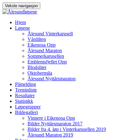
Veksle navigasjon
Gå
Hjem
til
Løpene
innhold
Ålesund Vinterkarusell
Vårdilten
Eikenosa Opp
Ålesund Maraton
Sommerkarusellen
Emblemsfjellet Opp
Blodslitet
Oktobermila
Ålesund Nyttårsmaraton
Påmelding
Terminliste
Resultater
Statistikk
Løpegrupper
Bildegalleri
Vinnere i Eikenosa Opp
Bilder Nyttårsmaraton 2017
Bilder fra 4. løp i Vinterkarusellen 2019
Ålesund Maraton 2019