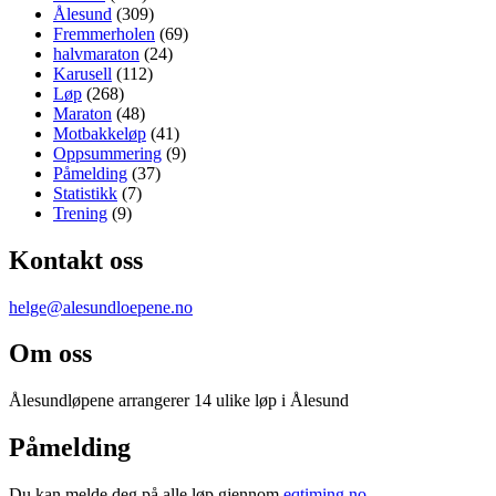
Ålesund
(309)
Fremmerholen
(69)
halvmaraton
(24)
Karusell
(112)
Løp
(268)
Maraton
(48)
Motbakkeløp
(41)
Oppsummering
(9)
Påmelding
(37)
Statistikk
(7)
Trening
(9)
Kontakt oss
helge@alesundloepene.no
Om oss
Ålesundløpene arrangerer 14 ulike løp i Ålesund
Påmelding
Du kan melde deg på alle løp gjennom
eqtiming.no