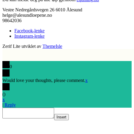
Vestre Nedregårdsvegen 26 6010 Ålesund
helge@alesundloepene.no
98642036
Facebook-lenke
Instagram-lenke
Zerif Lite
utviklet av
ThemeIsle
0
Would love your thoughts, please comment.
x
(
)
x
|
Reply
Insert