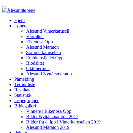
Veksle
navigasjon
Gå
Hjem
til
Løpene
innhold
Ålesund Vinterkarusell
Vårdilten
Eikenosa Opp
Ålesund Maraton
Sommerkarusellen
Emblemsfjellet Opp
Blodslitet
Oktobermila
Ålesund Nyttårsmaraton
Påmelding
Terminliste
Resultater
Statistikk
Løpegrupper
Bildegalleri
Vinnere i Eikenosa Opp
Bilder Nyttårsmaraton 2017
Bilder fra 4. løp i Vinterkarusellen 2019
Ålesund Maraton 2019
Pekere