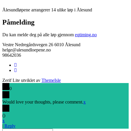
Ålesundløpene arrangerer 14 ulike løp i Ålesund
Påmelding
Du kan melde deg på alle løp gjennom
eqtiming.no
Vestre Nedregårdsvegen 26 6010 Ålesund
helge@alesundloepene.no
98642036
Facebook-
lenke
Instagram-
lenke
Zerif Lite
utviklet av
ThemeIsle
0
Would love your thoughts, please comment.
x
(
)
x
|
Reply