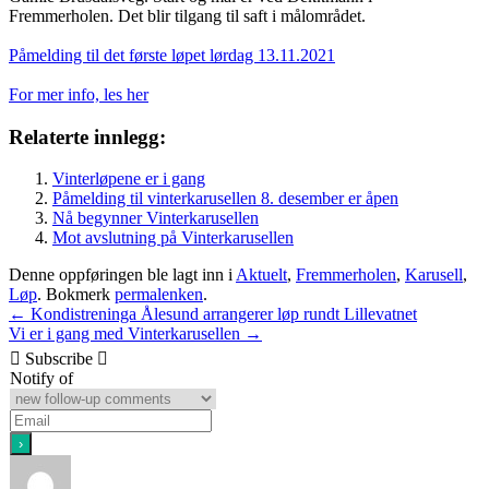
Fremmerholen. Det blir tilgang til saft i målområdet.
Påmelding til det første løpet lørdag 13.11.2021
For mer info, les her
Relaterte innlegg:
Vinterløpene er i gang
Påmelding til vinterkarusellen 8. desember er åpen
Nå begynner Vinterkarusellen
Mot avslutning på Vinterkarusellen
Denne oppføringen ble lagt inn i
Aktuelt
,
Fremmerholen
,
Karusell
,
Løp
. Bokmerk
permalenken
.
Innleggsnavigasjon
←
Kondistreninga Ålesund arrangerer løp rundt Lillevatnet
Vi er i gang med Vinterkarusellen
→
Subscribe
Notify of