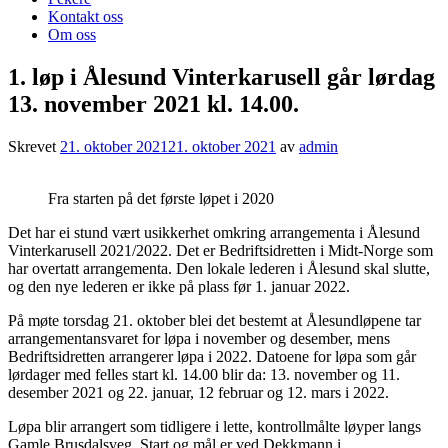
Kontakt oss
Om oss
1. løp i Ålesund Vinterkarusell går lørdag
13. november 2021 kl. 14.00.
Skrevet
21. oktober 2021
21. oktober 2021
av
admin
Fra starten på det første løpet i 2020
Det har ei stund vært usikkerhet omkring arrangementa i Ålesund
Vinterkarusell 2021/2022. Det er Bedriftsidretten i Midt-Norge som
har overtatt arrangementa. Den lokale lederen i Ålesund skal slutte,
og den nye lederen er ikke på plass før 1. januar 2022.
På møte torsdag 21. oktober blei det bestemt at Ålesundløpene tar
arrangementansvaret for løpa i november og desember, mens
Bedriftsidretten arrangerer løpa i 2022. Datoene for løpa som går
lørdager med felles start kl. 14.00 blir da: 13. november og 11.
desember 2021 og 22. januar, 12 februar og 12. mars i 2022.
Løpa blir arrangert som tidligere i lette, kontrollmålte løyper langs
Gamle Brusdalsveg. Start og mål er ved Dekkmann i