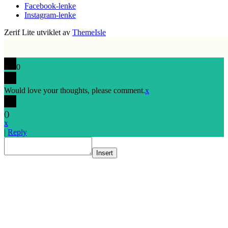
Facebook-lenke
Instagram-lenke
Zerif Lite
utviklet av
ThemeIsle
0
Would love your thoughts, please comment.
x
(
)
x
|
Reply
Insert