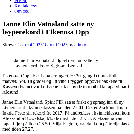
Pekere
Kontakt oss
Om oss
Janne Elin Vatnaland satte ny
løyperekord i Eikenosa Opp
Skrevet
18. mai 2025
18. mai 2025
av
admin
Janne Elin Vatnaland i løpet der hun satte ny
løyperekord. Foto: Sigbjørn Lerstad
Eikenosa Opp i blei i dag arrangert for 20. gang i et praktfullt
maivær. Sol, 18 grader og litt vind i ryggen oppover bakkene til
Røssevollvatnet var kulissene bak et av de to motbakkeløpa vi har i
Ålesund.
Janne Elin Vatnaland, Spirit FIK satset friskt og sprang inn til ny
løyperekord i kvinneklassen på tiden 22.01. Det er 2 sekund foran
Ingrid Festø sin rekord fra 2017. På andreplass i kvinneklassen kom
Aleksandra Kowalska, Molde med tiden 25.18. Aleksandra vant
løpet i fjor på tiden 25.50. Vilja Fuglem, Valldal kom på tredjeplass
med tiden 27.27.