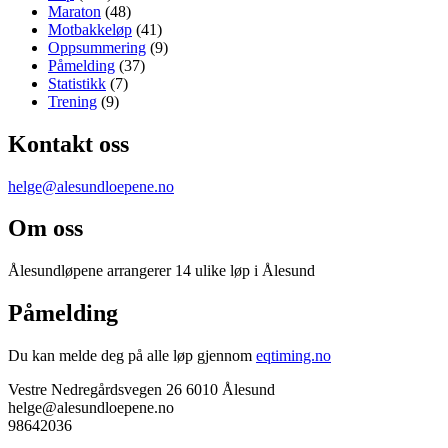
Maraton
(48)
Motbakkeløp
(41)
Oppsummering
(9)
Påmelding
(37)
Statistikk
(7)
Trening
(9)
Kontakt oss
helge@alesundloepene.no
Om oss
Ålesundløpene arrangerer 14 ulike løp i Ålesund
Påmelding
Du kan melde deg på alle løp gjennom
eqtiming.no
Vestre Nedregårdsvegen 26 6010 Ålesund
helge@alesundloepene.no
98642036