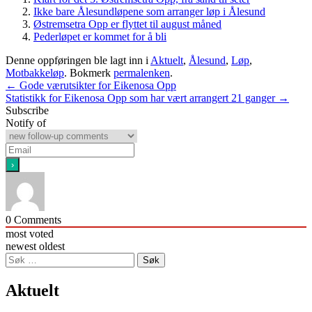
Ikke bare Ålesundløpene som arranger løp i Ålesund
Østremsetra Opp er flyttet til august måned
Pederløpet er kommet for å bli
Denne oppføringen ble lagt inn i
Aktuelt
,
Ålesund
,
Løp
,
Motbakkeløp
. Bokmerk
permalenken
.
Innleggsnavigasjon
←
Gode værutsikter for Eikenosa Opp
Statistikk for Eikenosa Opp som har vært arrangert 21 ganger
→
Subscribe
Notify of
0
Comments
most voted
newest
oldest
Søk
etter:
Aktuelt