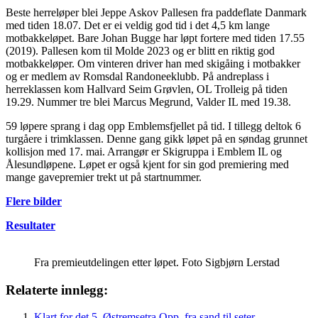
Beste herreløper blei Jeppe Askov Pallesen fra paddeflate Danmark
med tiden 18.07. Det er ei veldig god tid i det 4,5 km lange
motbakkeløpet. Bare Johan Bugge har løpt fortere med tiden 17.55
(2019). Pallesen kom til Molde 2023 og er blitt en riktig god
motbakkeløper. Om vinteren driver han med skigåing i motbakker
og er medlem av Romsdal Randoneeklubb. På andreplass i
herreklassen kom Hallvard Seim Grøvlen, OL Trolleig på tiden
19.29. Nummer tre blei Marcus Megrund, Valder IL med 19.38.
59 løpere sprang i dag opp Emblemsfjellet på tid. I tillegg deltok 6
turgåere i trimklassen. Denne gang gikk løpet på en søndag grunnet
kollisjon med 17. mai. Arrangør er Skigruppa i Emblem IL og
Ålesundløpene. Løpet er også kjent for sin god premiering med
mange gavepremier trekt ut på startnummer.
Flere bilder
Resultater
Fra premieutdelingen etter løpet. Foto Sigbjørn Lerstad
Relaterte innlegg:
Klart for det 5. Østremsetra Opp, fra sand til seter