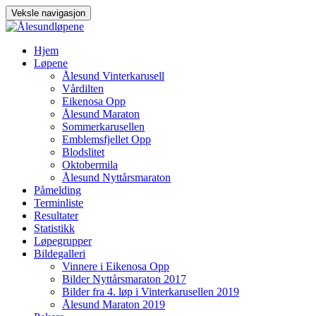
Veksle navigasjon
Gå
Hjem
til
Løpene
innhold
Ålesund Vinterkarusell
Vårdilten
Eikenosa Opp
Ålesund Maraton
Sommerkarusellen
Emblemsfjellet Opp
Blodslitet
Oktobermila
Ålesund Nyttårsmaraton
Påmelding
Terminliste
Resultater
Statistikk
Løpegrupper
Bildegalleri
Vinnere i Eikenosa Opp
Bilder Nyttårsmaraton 2017
Bilder fra 4. løp i Vinterkarusellen 2019
Ålesund Maraton 2019