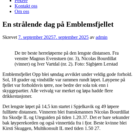
Pekere
Kontakt oss
Om oss
En strålende dag på Emblemsfjellet
Skrevet
7. september 2025
7. september 2025
av
admin
De tre beste herreløperne på den lengste distansen. Fra
venstre Magnus Evenstuen (nr. 3), Nicolas Bourdillat
(vinner) og Iver Vartdal (nr. 2). Foto: Sigbjørn Lerstad
Emblemsfjellet Opp blei søndag avviklet under veldig gode forhold.
Sol, 18 grader og vindstille var rammen rundt løpet. Løypene på
fjellet var forholdsvis tørre, noe bedre der sola tok enn i
skyggepartier. Alle veivalg var merket og løpa hadde flere
drikkestasjoner.
Det lengste løpet på 14,5 km startet i Spjelkavik og 49 løpere
fullførte distansen. Vinneren blei franskmannen Nicolas Bourdillat
fra Skodje IL og Uteguiden på tiden 1.20.37. Det er bare sekunder
bak løyperekorden og også vinnertida fra i fjor. Beste kvinne blei
Kirsti Skuggen, Multikonsult IL med tiden 1.50 27.