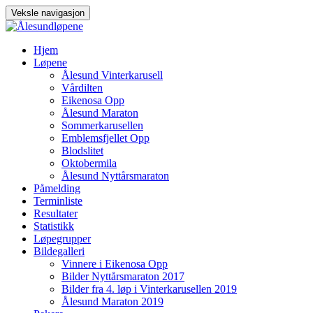
Veksle navigasjon
Gå
Hjem
til
Løpene
innhold
Ålesund Vinterkarusell
Vårdilten
Eikenosa Opp
Ålesund Maraton
Sommerkarusellen
Emblemsfjellet Opp
Blodslitet
Oktobermila
Ålesund Nyttårsmaraton
Påmelding
Terminliste
Resultater
Statistikk
Løpegrupper
Bildegalleri
Vinnere i Eikenosa Opp
Bilder Nyttårsmaraton 2017
Bilder fra 4. løp i Vinterkarusellen 2019
Ålesund Maraton 2019