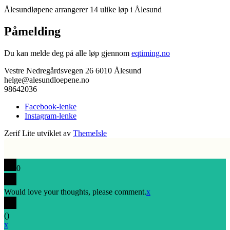
Ålesundløpene arrangerer 14 ulike løp i Ålesund
Påmelding
Du kan melde deg på alle løp gjennom
eqtiming.no
Vestre Nedregårdsvegen 26 6010 Ålesund
helge@alesundloepene.no
98642036
Facebook-lenke
Instagram-lenke
Zerif Lite
utviklet av
ThemeIsle
0
Would love your thoughts, please comment.
x
(
)
x