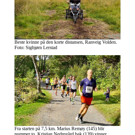
Beste kvinne på den korte distansen, Ranveig Volden.
Foto: Sigbjørn Lerstad
Fra starten på 7,5 km. Marius Remøy (145) blir
nummer to. Kristian Nedregård bak (139) vinner