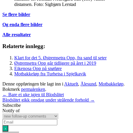
distansen. Foto: Sigbjørn Lerstad
Se flere bilder
Og enda flere bilder
Alle resultater
Relaterte innlegg:
Klart for det 5. Østremsetra Opp, fra sand til seter
Østremsetra Opp går tidligere på året i 2019
Eikenosa Opp på snøføre
Motbakkeløp fra Turheisa i Spjelkavik
Denne oppføringen ble lagt inn i
Aktuelt
,
Ålesund
,
Motbakkeløp
.
Bokmerk
permalenken
.
Innleggsnavigasjon
←
Bare ei uke igjen til Blodslitet
Blodslitet gikk onsdag under strålende forhold
→
Subscribe
Notify of