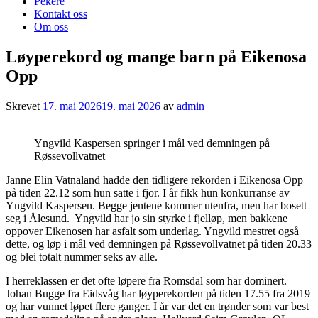
Pekere
Kontakt oss
Om oss
Løyperekord og mange barn på Eikenosa
Opp
Skrevet
17. mai 2026
19. mai 2026
av
admin
Yngvild Kaspersen springer i mål ved demningen på
Røssevollvatnet
Janne Elin Vatnaland hadde den tidligere rekorden i Eikenosa Opp
på tiden 22.12 som hun satte i fjor. I år fikk hun konkurranse av
Yngvild Kaspersen. Begge jentene kommer utenfra, men har bosett
seg i Ålesund. Yngvild har jo sin styrke i fjelløp, men bakkene
oppover Eikenosen har asfalt som underlag. Yngvild mestret også
dette, og løp i mål ved demningen på Røssevollvatnet på tiden 20.33
og blei totalt nummer seks av alle.
I herreklassen er det ofte løpere fra Romsdal som har dominert.
Johan Bugge fra Eidsvåg har løyperekorden på tiden 17.55 fra 2019
og har vunnet løpet flere ganger. I år var det en trønder som var best