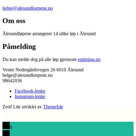
helge@alesundloepene.no
Om oss
Ålesundløpene arrangerer 14 ulike løp i Ålesund
Påmelding
Du kan melde deg på alle løp gjennom
eqtiming.no
Vestre Nedregårdsvegen 26 6010 Ålesund
helge@alesundloepene.no
98642036
Facebook-lenke
Instagram-lenke
Zerif Lite
utviklet av
ThemeIsle
0