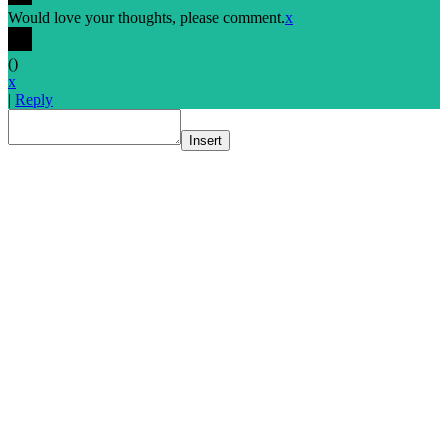
Would love your thoughts, please comment.
x
(
)
x
|
Reply
Insert