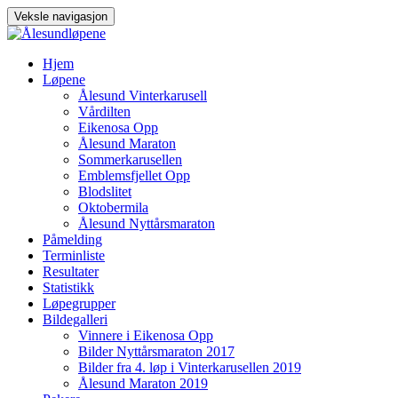
Veksle navigasjon
Gå
Hjem
til
Løpene
innhold
Ålesund Vinterkarusell
Vårdilten
Eikenosa Opp
Ålesund Maraton
Sommerkarusellen
Emblemsfjellet Opp
Blodslitet
Oktobermila
Ålesund Nyttårsmaraton
Påmelding
Terminliste
Resultater
Statistikk
Løpegrupper
Bildegalleri
Vinnere i Eikenosa Opp
Bilder Nyttårsmaraton 2017
Bilder fra 4. løp i Vinterkarusellen 2019
Ålesund Maraton 2019