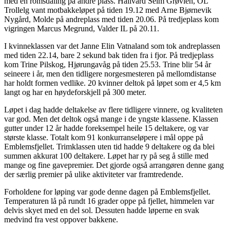
med en romsdaling på andre plass. Hallvard Seim Grøvlen, OL
Trollelg vant motbakkeløpet på tiden 19.12 med Arne Bjørnevik
Nygård, Molde på andreplass med tiden 20.06. På tredjeplass kom
vigringen Marcus Megrund, Valder IL på 20.11.
I kvinneklassen var det Janne Elin Vatnaland som tok andreplassen
med tiden 22.14, bare 2 sekund bak tiden fra i fjor. På tredjeplass
kom Trine Pilskog, Hjørungavåg på tiden 25.53. Trine blir 54 år
seineere i år, men den tidligere norgesmesteren på mellomdistanse
har holdt formen vedlike. 20 kvinner deltok på løpet som er 4,5 km
langt og har en høydeforskjell på 300 meter.
Løpet i dag hadde deltakelse av flere tidligere vinnere, og kvaliteten
var god. Men det deltok også mange i de yngste klassene. Klassen
gutter under 12 år hadde foreksempel heile 15 deltakere, og var
største klasse. Totalt kom 91 konkurranseløpere i mål oppe på
Emblemsfjellet. Trimklassen uten tid hadde 9 deltakere og da blei
summen akkurat 100 deltakere. Løpet har ry på seg å stille med
mange og fine gavepremier. Det gjorde også arrangøren denne gang
der særlig premier på ulike aktiviteter var framtredende.
Forholdene for løping var gode denne dagen på Emblemsfjellet.
Temperaturen lå på rundt 16 grader oppe på fjellet, himmelen var
delvis skyet med en del sol. Dessuten hadde løperne en svak
medvind fra vest oppover bakkene.