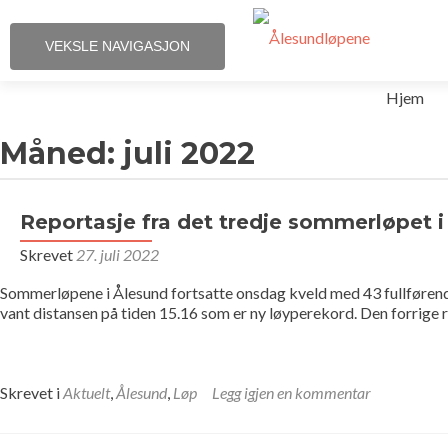
VEKSLE NAVIGASJON
Gå
Hjem
til
innhold
Måned:
juli 2022
Reportasje fra det tredje sommerløpet i
Skrevet
27. juli 2022
Sommerløpene i Ålesund fortsatte onsdag kveld med 43 fullførende
vant distansen på tiden 15.16 som er ny løyperekord. Den forrige 
Skrevet i
Aktuelt
,
Ålesund
,
Løp
Legg igjen en kommentar