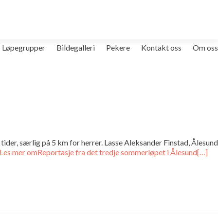
Løpegrupper
Bildegalleri
Pekere
Kontakt oss
Om oss
der, særlig på 5 km for herrer. Lasse Aleksander Finstad, Ålesund
Les mer omReportasje fra det tredje sommerløpet i Ålesund
[…]