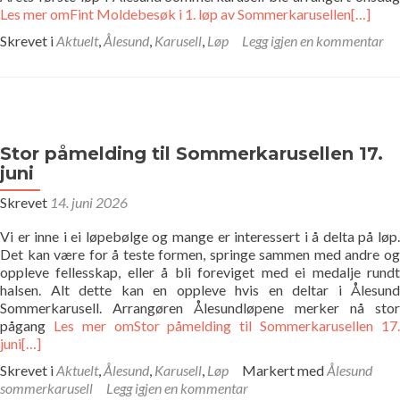
Les mer omFint Moldebesøk i 1. løp av Sommerkarusellen
[…]
Bildegalleri
Skrevet i
Aktuelt
,
Ålesund
,
Karusell
,
Løp
Legg igjen en kommentar
Pekere
Kontakt oss
Stor påmelding til Sommerkarusellen 17.
Om oss
juni
Skrevet
14. juni 2026
Vi er inne i ei løpebølge og mange er interessert i å delta på løp.
Det kan være for å teste formen, springe sammen med andre og
oppleve fellesskap, eller å bli foreviget med ei medalje rundt
halsen. Alt dette kan en oppleve hvis en deltar i Ålesund
Sommerkarusell. Arrangøren Ålesundløpene merker nå stor
pågang
Les mer omStor påmelding til Sommerkarusellen 17
juni
[…]
Skrevet i
Aktuelt
,
Ålesund
,
Karusell
,
Løp
Markert med
Ålesund
sommerkarusell
Legg igjen en kommentar