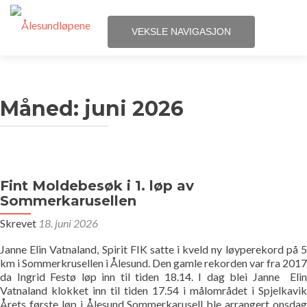
VEKSLE NAVIGASJON
Gå
Hjem
til
innhold
Måned:
juni 2026
Løpene
Påmelding
Terminliste
Fint Moldebesøk i 1. løp av
Sommerkarusellen
Resultater
Skrevet
18. juni 2026
Janne Elin Vatnaland, Spirit FIK satte i kveld ny løyperekord på 5
Statistikk
km i Sommerkrusellen i Ålesund. Den gamle rekorden var fra 2017
da Ingrid Festø løp inn til tiden 18.14. I dag blei Janne Elin
Løpegrupper
Vatnaland klokket inn til tiden 17.54 i målområdet i Spjelkavik
Årets første løp i Ålesund Sommerkarusell ble arrangert onsdag