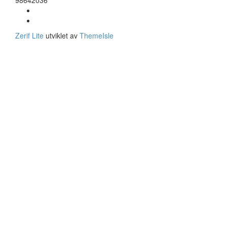
98642036
Facebook-
lenke
Instagram-
lenke
Zerif Lite
utviklet av
ThemeIsle