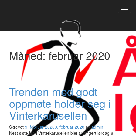
Veksl
navig
Måned:
februar 2020
Trenden med godt
oppmøte holder seg i
Vinterkarusellen
Skrevet
9. februar 2020
9. februar 2020
av
admin
Nest siste løp i Vinterkarusellen blei arrangert lørdag 8.