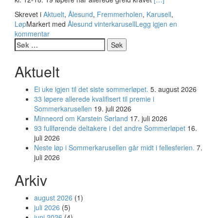
mer
Skrevet i
Aktuelt
,
Ålesund
,
Fremmerholen
,
Karusell
,
omGode
Løp
Markert med
Ålesund vinterkarusell
Legg igjen en
værutsikter
kommentar
for
Søk
det
etter:
4.
Aktuelt
løp
i
Ålesund
Ei uke igjen til det siste sommerløpet.
5. august 2026
Vinterkarusell
33 løpere allerede kvalifisert til premie i
Sommerkarusellen
19. juli 2026
Minneord om Karstein Sørland
17. juli 2026
93 fullførende deltakere i det andre Sommerløpet
16.
juli 2026
Neste løp i Sommerkarusellen går midt i fellesferien.
7.
juli 2026
Arkiv
august 2026
(1)
juli 2026
(5)
juni 2026
(4)