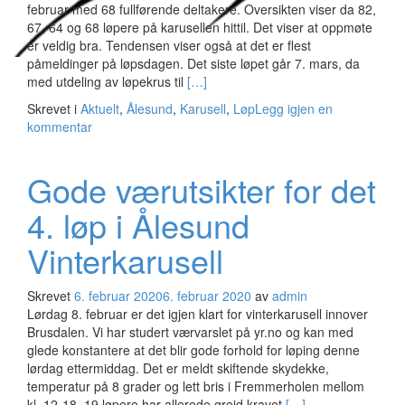
februar med 68 fullførende deltakere. Oversikten viser da 82,
67, 64 og 68 løpere på karusellen hittil. Det viser at oppmøte
er veldig bra. Tendensen viser også at det er flest
påmeldinger på løpsdagen. Det siste løpet går 7. mars, da
Les
med utdeling av løpekrus til
[…]
mer
Skrevet i
Aktuelt
,
Ålesund
,
Karusell
,
Løp
Legg igjen en
omTrenden
kommentar
med
godt
oppmøte
Gode værutsikter for det
holder
seg
4. løp i Ålesund
i
Vinterkarusellen
Vinterkarusell
Skrevet
6. februar 2020
6. februar 2020
av
admin
Lørdag 8. februar er det igjen klart for vinterkarusell innover
Brusdalen. Vi har studert værvarslet på yr.no og kan med
glede konstantere at det blir gode forhold for løping denne
lørdag ettermiddag. Det er meldt skiftende skydekke,
temperatur på 8 grader og lett bris i Fremmerholen mellom
Les
kl. 12-18. 19 løpere har allerede greid kravet
[…]