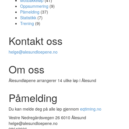
Motbakkeløp
(41)
Oppsummering
(9)
Påmelding
(37)
Statistikk
(7)
Trening
(9)
Kontakt oss
helge@alesundloepene.no
Om oss
Ålesundløpene arrangerer 14 ulike løp i Ålesund
Påmelding
Du kan melde deg på alle løp gjennom
eqtiming.no
Vestre Nedregårdsvegen 26 6010 Ålesund
helge@alesundloepene.no