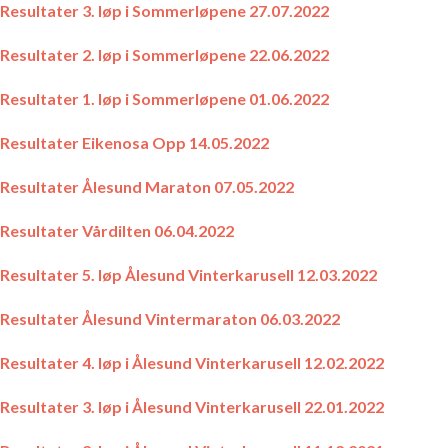
Resultater 3. løp i Sommerløpene 27.07.2022
Resultater 2. løp i Sommerløpene 22.06.2022
Resultater 1. løp i Sommerløpene 01.06.2022
Resultater Eikenosa Opp 14.05.2022
Resultater Ålesund Maraton 07.05.2022
Resultater Vårdilten 06.04.2022
Resultater 5. løp Ålesund Vinterkarusell 12.03.2022
Resultater Ålesund Vintermaraton 06.03.2022
Resultater 4. løp i Ålesund Vinterkarusell 12.02.2022
Resultater 3. løp i Ålesund Vinterkarusell 22.01.2022