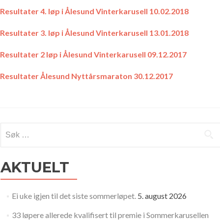
Resultater 4. løp i Ålesund Vinterkarusell 10.02.2018
Resultater 3. løp i Ålesund Vinterkarusell 13.01.2018
Resultater 2 løp i Ålesund Vinterkarusell 09.12.2017
Resultater Ålesund Nyttårsmaraton 30.12.2017
Søk
etter:
AKTUELT
Ei uke igjen til det siste sommerløpet.
5. august 2026
33 løpere allerede kvalifisert til premie i Sommerkarusellen