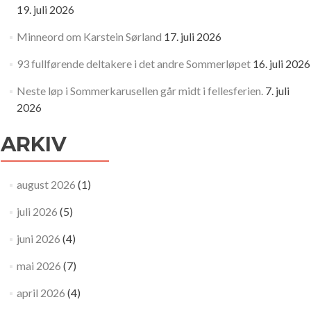
19. juli 2026
Minneord om Karstein Sørland
17. juli 2026
93 fullførende deltakere i det andre Sommerløpet
16. juli 2026
Neste løp i Sommerkarusellen går midt i fellesferien.
7. juli
2026
ARKIV
august 2026
(1)
juli 2026
(5)
juni 2026
(4)
mai 2026
(7)
april 2026
(4)