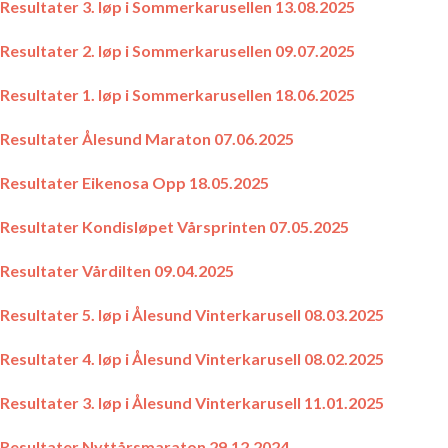
Resultater 3. løp i Sommerkarusellen 13.08.2025
Resultater 2. løp i Sommerkarusellen 09.07.2025
Resultater 1. løp i Sommerkarusellen 18.06.2025
Resultater Ålesund Maraton 07.06.2025
Resultater Eikenosa Opp 18.05.2025
Resultater Kondisløpet Vårsprinten 07.05.2025
Resultater Vårdilten 09.04.2025
Resultater 5. løp i Ålesund Vinterkarusell 08.03.2025
Resultater 4. løp i Ålesund Vinterkarusell 08.02.2025
Resultater 3. løp i Ålesund Vinterkarusell 11.01.2025
Resultater Nyttårsmaraton 29.12.2024