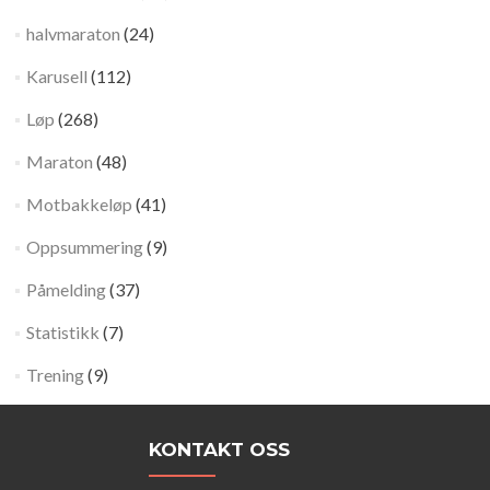
halvmaraton
(24)
Karusell
(112)
Løp
(268)
Maraton
(48)
Motbakkeløp
(41)
Oppsummering
(9)
Påmelding
(37)
Statistikk
(7)
Trening
(9)
KONTAKT OSS