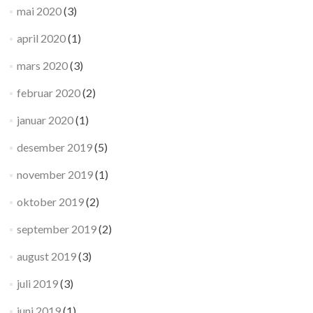
mai 2020
(3)
april 2020
(1)
mars 2020
(3)
februar 2020
(2)
januar 2020
(1)
desember 2019
(5)
november 2019
(1)
oktober 2019
(2)
september 2019
(2)
august 2019
(3)
juli 2019
(3)
juni 2019
(1)