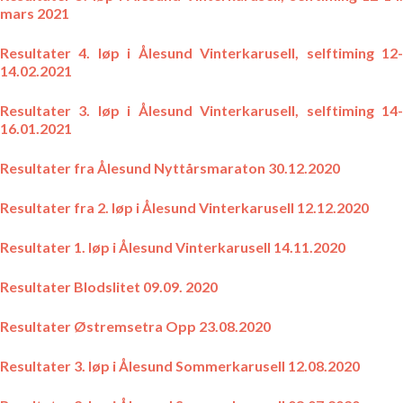
mars 2021
Resultater 4. løp i Ålesund Vinterkarusell, selftiming 12-
14.02.2021
Resultater 3. løp i Ålesund Vinterkarusell, selftiming 14-
16.01.2021
Resultater fra Ålesund Nyttårsmaraton 30.12.2020
Resultater fra 2. løp i Ålesund Vinterkarusell 12.12.2020
Resultater 1. løp i Ålesund Vinterkarusell 14.11.2020
Resultater Blodslitet 09.09. 2020
Resultater Østremsetra Opp 23.08.2020
Resultater 3. løp i Ålesund Sommerkarusell 12.08.2020