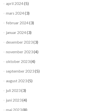
april 2024
(5)
mars 2024
(3)
februar 2024
(3)
januar 2024
(3)
desember 2023
(3)
november 2023
(4)
oktober 2023
(4)
september 2023
(5)
august 2023
(5)
juli 2023
(3)
juni 2023
(4)
mai 2023
(8)