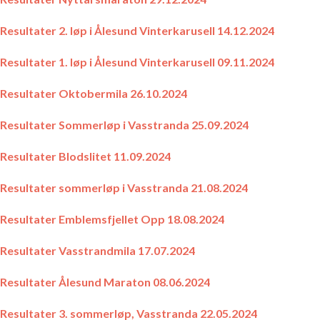
Resultater 2. løp i Ålesund Vinterkarusell 14.12.2024
Resultater 1. løp i Ålesund Vinterkarusell 09.11.2024
Resultater Oktobermila 26.10.2024
Resultater Sommerløp i Vasstranda 25.09.2024
Resultater Blodslitet 11.09.2024
Resultater sommerløp i Vasstranda 21.08.2024
Resultater Emblemsfjellet Opp 18.08.2024
Resultater Vasstrandmila 17.07.2024
Resultater Ålesund Maraton 08.06.2024
Resultater 3. sommerløp, Vasstranda 22.05.2024