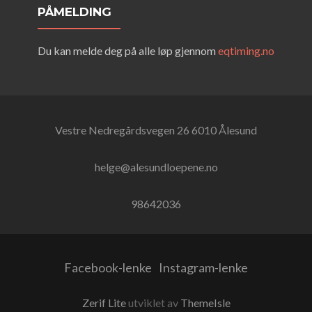
PÅMELDING
Du kan melde deg på alle løp gjennom
eqtiming.no
Vestre Nedregårdsvegen 26 6010 Ålesund
helge@alesundloepene.no
98642036
Facebook-lenke
Instagram-lenke
Zerif Lite
utviklet av
ThemeIsle