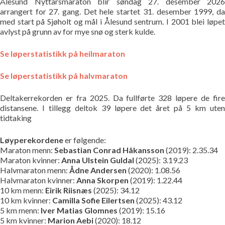
Ålesund Nyttårsmaraton blir søndag 27. desember 2026
arrangert for 27. gang. Det hele startet 31. desember 1999, da
med start på Sjøholt og mål i Ålesund sentrum. I 2001 blei løpet
avlyst på grunn av for mye snø og sterk kulde.
Se løperstatistikk på heilmaraton
Se løperstatistikk på halvmaraton
Deltakerrekorden er fra 2025. Da fullførte 328 løpere de fire
distansene. I tillegg deltok 39 løpere det året på 5 km uten
tidtaking
Løyperekordene
er følgende:
Maraton menn:
Sebastian Conrad Håkansson
(2019): 2.35.34
Maraton kvinner:
Anna Ulstein Guldal
(2025): 3.19.23
Halvmaraton menn:
Ådne Andersen
(2020): 1.08.56
Halvmaraton kvinner:
Anna Skorpen
(2019): 1.22.44
10 km menn:
Eirik Riisnæs
(2025): 34.12
10 km kvinner:
Camilla Sofie Eilertsen
(2025): 43.12
5 km menn:
Iver Matias Glomnes
(2019): 15.16
5 km kvinner:
Marion Aebi
(2020): 18.12