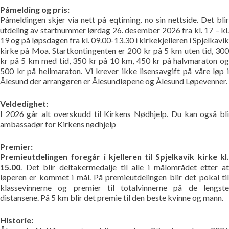
Påmelding og pris:
Påmeldingen skjer via nett på eqtiming. no sin nettside. Det blir
utdeling av startnummer lørdag 26. desember 2026 fra kl. 17 – kl.
19 og på løpsdagen fra kl. 09.00-13.30 i kirkekjelleren i Spjelkavik
kirke på Moa. Startkontingenten er 200 kr på 5 km uten tid, 300
kr på 5 km med tid, 350 kr på 10 km, 450 kr på halvmaraton og
500 kr på heilmaraton. Vi krever ikke lisensavgift på våre løp i
Ålesund der arrangøren er Ålesundløpene og Ålesund Løpevenner.
Veldedighet:
I 2026 går alt overskudd til Kirkens Nødhjelp. Du kan også bli
ambassadør for Kirkens nødhjelp
Premier:
Premieutdelingen foregår i kjelleren til Spjelkavik kirke kl.
15.00
. Det blir deltakermedalje til alle i målområdet etter at
løperen er kommet i mål. På premieutdelingen blir det pokal til
klassevinnerne og premier til totalvinnerne på de lengste
distansene. På 5 km blir det premie til den beste kvinne og mann.
Historie: