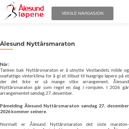
VEKSLE NAVIGASJON
Gå
Hjem
til
innhold
Ålesund Nyttårsmaraton
Løpene
Påmelding
Når:
Tanken bak Nyttårsmaraton er å utnytte Vestlandets milde og
Terminliste
snøfattige vinterklima for å gi et tilbud til hungrige løpere på et
der det ikke er så mange slike arrangement. Ålesund
Nyttårsmaraton går som regel en dag i romjulen. I 2026 går
Resultater
arrangementet søndag 27. desember.
Statistikk
Påmelding Ålesund Nyttårsmaraton søndag 27. desember
2026 kommer seinere.
Løpegrupper
Normalt er Ålesund Nyttårsmaraton det siste maraton-