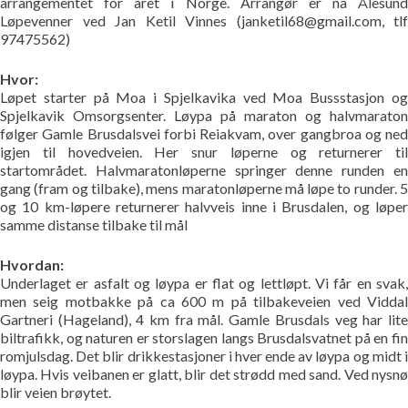
arrangementet for året i Norge. Arrangør er nå Ålesund
Bildegalleri
Løpevenner ved Jan Ketil Vinnes (janketil68@gmail.com, tlf
97475562)
Pekere
Hvor:
Løpet starter på Moa i Spjelkavika ved Moa Bussstasjon og
Kontakt oss
Spjelkavik Omsorgsenter. Løypa på maraton og halvmaraton
følger Gamle Brusdalsvei forbi Reiakvam, over gangbroa og ned
igjen til hovedveien. Her snur løperne og returnerer til
Om oss
startområdet. Halvmaratonløperne springer denne runden en
gang (fram og tilbake), mens maratonløperne må løpe to runder. 5
og 10 km-løpere returnerer halvveis inne i Brusdalen, og løper
samme distanse tilbake til mål
Hvordan:
Underlaget er asfalt og løypa er flat og lettløpt. Vi får en svak,
men seig motbakke på ca 600 m på tilbakeveien ved Viddal
Gartneri (Hageland), 4 km fra mål. Gamle Brusdals veg har lite
biltrafikk, og naturen er storslagen langs Brusdalsvatnet på en fin
romjulsdag. Det blir drikkestasjoner i hver ende av løypa og midt i
løypa. Hvis veibanen er glatt, blir det strødd med sand. Ved nysnø
blir veien brøytet.