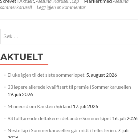
Skrevet i
Aktuelt
,
Ålesund
,
Karusell
,
Løp
Markert med
Ålesund
sommerkarusell
Legg igjen en kommentar
Søk
etter:
AKTUELT
Ei uke igjen til det siste sommerløpet.
5. august 2026
33 løpere allerede kvalifisert til premie i Sommerkarusellen
19. juli 2026
Minneord om Karstein Sørland
17. juli 2026
93 fullførende deltakere i det andre Sommerløpet
16. juli 2026
Neste løp i Sommerkarusellen går midt i fellesferien.
7. juli
2026