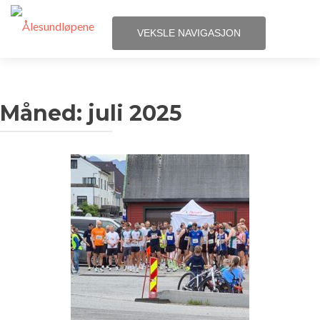
VEKSLE NAVIGASJON
Gå
Hjem
til
innhold
Måned:
juli 2025
Løpene
Påmelding
Terminliste
Resultater
Statistikk
Løpegrupper