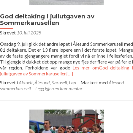
Bildegalleri
God deltaking i juliutgaven av
Pekere
Sommerkarusellen
Skrevet
10. juli 2025
Kontakt oss
Onsdag 9. juli gikk det andre løpet i Ålesund Sommerkarusell med
81 deltakere. Det er 13 flere løpere enn i det første løpet. Mange
Om oss
av de faste gjengangere manglet fordi vi nå er inne i fellesferien.
Til gjengjeld dukket det opp mange nye fjes der flere var på ferie i
vår region. Forholdene var gode
Les mer omGod deltaking 
juliutgaven av Sommerkarusellen
[…]
Skrevet i
Aktuelt
,
Ålesund
,
Karusell
,
Løp
Markert med
Ålesund
sommerkarusell
Legg igjen en kommentar