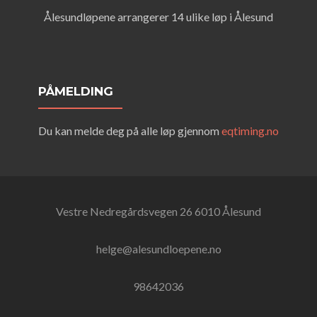
Ålesundløpene arrangerer 14 ulike løp i Ålesund
PÅMELDING
Du kan melde deg på alle løp gjennom
eqtiming.no
Vestre Nedregårdsvegen 26 6010 Ålesund
helge@alesundloepene.no
98642036