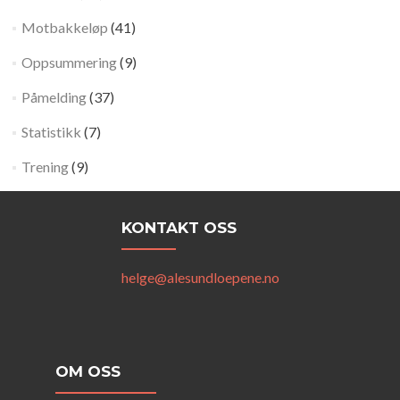
Motbakkeløp
(41)
Oppsummering
(9)
Påmelding
(37)
Statistikk
(7)
Trening
(9)
KONTAKT OSS
helge@alesundloepene.no
OM OSS