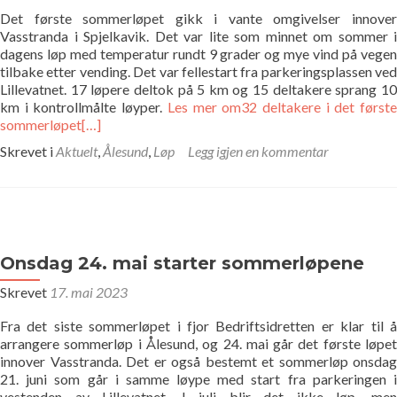
Det første sommerløpet gikk i vante omgivelser innover
Vasstranda i Spjelkavik. Det var lite som minnet om sommer i
dagens løp med temperatur rundt 9 grader og mye vind på vegen
tilbake etter vending. Det var fellestart fra parkeringsplassen ved
Lillevatnet. 17 løpere deltok på 5 km og 15 deltakere sprang 10
km i kontrollmålte løyper.
Les mer om32 deltakere i det først
sommerløpet
[…]
Skrevet i
Aktuelt
,
Ålesund
,
Løp
Legg igjen en kommentar
Onsdag 24. mai starter sommerløpene
Skrevet
17. mai 2023
Fra det siste sommerløpet i fjor Bedriftsidretten er klar til å
arrangere sommerløp i Ålesund, og 24. mai går det første løpet
innover Vasstranda. Det er også bestemt et sommerløp onsdag
21. juni som går i samme løype med start fra parkeringen i
vestenden av Lillevatnet. I juli blir det ikke løp. men