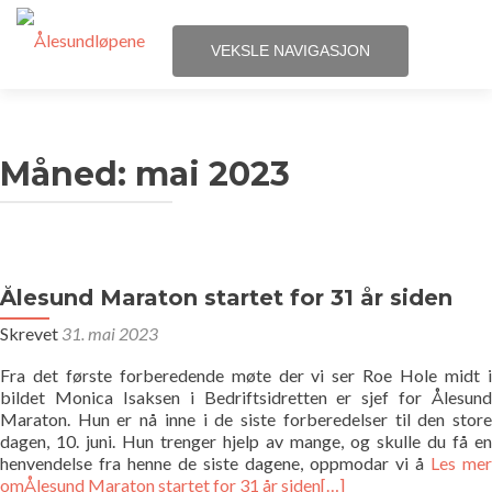
VEKSLE NAVIGASJON
Gå
Hjem
til
innhold
Måned:
mai 2023
Løpene
Påmelding
Terminliste
Ålesund Maraton startet for 31 år siden
Skrevet
31. mai 2023
Resultater
Fra det første forberedende møte der vi ser Roe Hole midt i
bildet Monica Isaksen i Bedriftsidretten er sjef for Ålesund
Statistikk
Maraton. Hun er nå inne i de siste forberedelser til den store
dagen, 10. juni. Hun trenger hjelp av mange, og skulle du få en
Løpegrupper
henvendelse fra henne de siste dagene, oppmodar vi å
Les mer
omÅlesund Maraton startet for 31 år siden
[…]