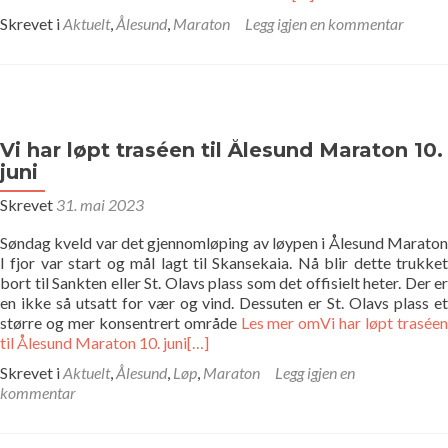
Bildegalleri
Skrevet i
Aktuelt
,
Ålesund
,
Maraton
Legg igjen en kommentar
Pekere
Kontakt oss
Vi har løpt traséen til Ålesund Maraton 10.
juni
Om oss
Skrevet
31. mai 2023
Søndag kveld var det gjennomløping av løypen i Ålesund Maraton
I fjor var start og mål lagt til Skansekaia. Nå blir dette trukket
bort til Sankten eller St. Olavs plass som det offisielt heter. Der er
en ikke så utsatt for vær og vind. Dessuten er St. Olavs plass et
større og mer konsentrert område
Les mer omVi har løpt traséen
til Ålesund Maraton 10. juni
[…]
Skrevet i
Aktuelt
,
Ålesund
,
Løp
,
Maraton
Legg igjen en
kommentar