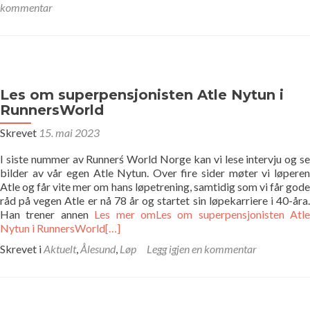
kommentar
Les om superpensjonisten Atle Nytun i
RunnersWorld
Skrevet
15. mai 2023
I siste nummer av Runnerś World Norge kan vi lese intervju og se
bilder av vår egen Atle Nytun. Over fire sider møter vi løperen
Atle og får vite mer om hans løpetrening, samtidig som vi får gode
råd på vegen Atle er nå 78 år og startet sin løpekarriere i 40-åra.
Han trener annen
Les mer omLes om superpensjonisten Atle
Nytun i RunnersWorld
[…]
Skrevet i
Aktuelt
,
Ålesund
,
Løp
Legg igjen en kommentar