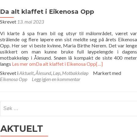
Da alt klaffet i Eikenosa Opp
Skrevet
13. mai 2023
Vi klarte å spa fram bil og utsyr til målområdet, været var
strålende og flere løpere enn sist meldte seg på årets Eikenosa
Opp. Her ser vi beste kvinne, Maria Birthe Nerem. Det var lenge
usikkert om man kunne bruke full løypelengde i dagens
motbakkeløp i Ålesund. Snøen lå kompakt de siste 400 meter
langs
Les mer omDa alt klaffet i Eikenosa Opp
[…]
Skrevet i
Aktuelt
,
Ålesund
,
Løp
,
Motbakkeløp
Markert med
Eikenosa Opp
Legg igjen en kommentar
Søk
etter:
AKTUELT