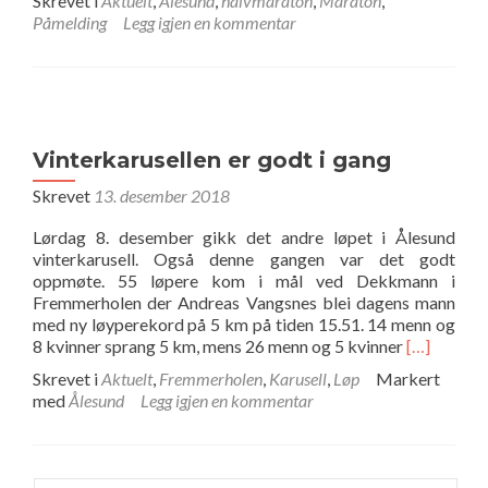
Skrevet i
Aktuelt
,
Ålesund
,
halvmaraton
,
Maraton
,
omÅlesund
Påmelding
Legg igjen en kommentar
Nyttårsmaraton
nærmer
seg
Vinterkarusellen er godt i gang
Skrevet
13. desember 2018
Lørdag 8. desember gikk det andre løpet i Ålesund
vinterkarusell. Også denne gangen var det godt
oppmøte. 55 løpere kom i mål ved Dekkmann i
Fremmerholen der Andreas Vangsnes blei dagens mann
med ny løyperekord på 5 km på tiden 15.51. 14 menn og
Les
8 kvinner sprang 5 km, mens 26 menn og 5 kvinner
[…]
mer
Skrevet i
Aktuelt
,
Fremmerholen
,
Karusell
,
Løp
Markert
omVinterka
med
Ålesund
Legg igjen en kommentar
er
godt
i
gang