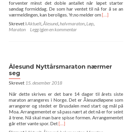
forventer minst det doble antallet når løpet starter
søndag formiddag. De som har ventet til nå for å se an
Les
værmeldingen, kan beroliges. Yr.no melder om
[…]
mer
Skrevet i
Aktuelt
,
Ålesund
,
halvmaraton
,
Løp
,
omStartkontin
Maraton
Legg igjen en kommentar
på
Nyttårsmarat
stiger
fra
fredag
Ålesund Nyttårsmaraton nærmer
seg
Skrevet
15. desember 2018
Når dette skrives er det bare 14 dager til årets siste
maraton arrangeres i Norge. Det er Ålesundløpene som
arrangerer og stedet er Brusdalen med start og mål på
Moa. Arrangementet er så pass nært at det nå er for seint
å trene. Nå skal man bare spisse formen. Arrangementet
Les
går etter vante spor. Det
[…]
mer