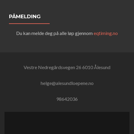
PÅMELDING
Du kan melde deg på alle løp gjennom
eqtiming.no
Vestre Nedregårdsvegen 26 6010 Ålesund
helge@alesundloepene.no
98642036
Facebook-
Instagram-
lenke
lenke