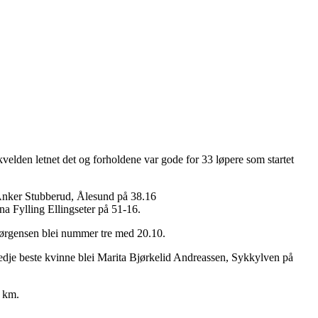
velden letnet det og forholdene var gode for 33 løpere som startet
 Anker Stubberud, Ålesund på 38.16
a Fylling Ellingseter på 51-16.
Jørgensen blei nummer tre med 20.10.
je beste kvinne blei Marita Bjørkelid Andreassen, Sykkylven på
8 km.