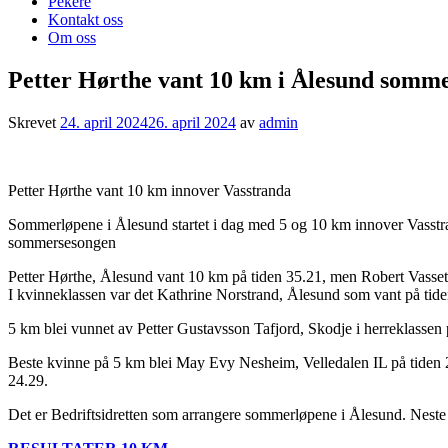
Pekere
Kontakt oss
Om oss
Petter Hørthe vant 10 km i Ålesund somm
Skrevet
24. april 2024
26. april 2024
av
admin
Petter Hørthe vant 10 km innover Vasstranda
Sommerløpene i Ålesund startet i dag med 5 og 10 km innover Vasstrand
sommersesongen
Petter Hørthe, Ålesund vant 10 km på tiden 35.21, men Robert Vasset
I kvinneklassen var det Kathrine Norstrand, Ålesund som vant på tid
5 km blei vunnet av Petter Gustavsson Tafjord, Skodje i herreklasse
Beste kvinne på 5 km blei May Evy Nesheim, Velledalen IL på tiden
24.29.
Det er Bedriftsidretten som arrangere sommerløpene i Ålesund. Neste 