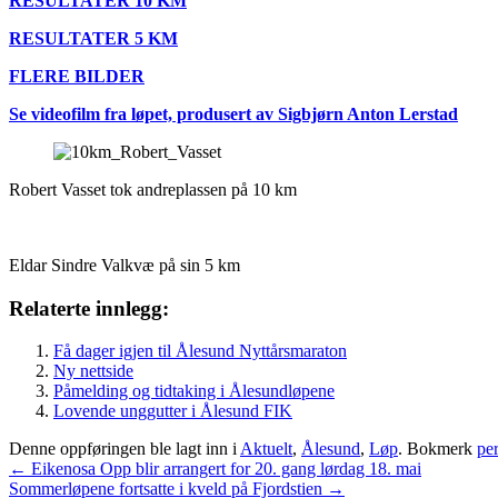
RESULTATER 10 KM
RESULTATER 5 KM
FLERE BILDER
Se videofilm fra løpet, produsert av Sigbjørn Anton Lerstad
Robert Vasset tok andreplassen på 10 km
Eldar Sindre Valkvæ på sin 5 km
Relaterte innlegg:
Få dager igjen til Ålesund Nyttårsmaraton
Ny nettside
Påmelding og tidtaking i Ålesundløpene
Lovende unggutter i Ålesund FIK
Denne oppføringen ble lagt inn i
Aktuelt
,
Ålesund
,
Løp
. Bokmerk
pe
Innleggsnavigasjon
←
Eikenosa Opp blir arrangert for 20. gang lørdag 18. mai
Sommerløpene fortsatte i kveld på Fjordstien
→