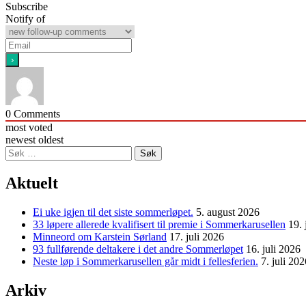
Subscribe
Notify of
0
Comments
most voted
newest
oldest
Søk
etter:
Aktuelt
Ei uke igjen til det siste sommerløpet.
5. august 2026
33 løpere allerede kvalifisert til premie i Sommerkarusellen
19. 
Minneord om Karstein Sørland
17. juli 2026
93 fullførende deltakere i det andre Sommerløpet
16. juli 2026
Neste løp i Sommerkarusellen går midt i fellesferien.
7. juli 202
Arkiv