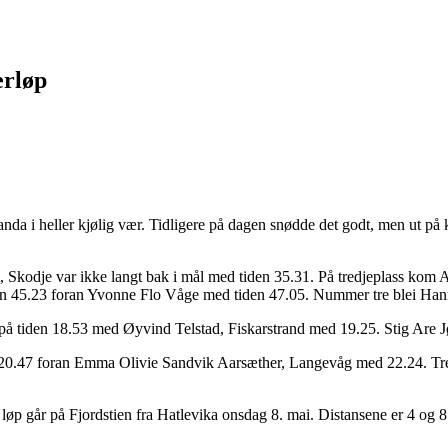
erløp
a i heller kjølig vær. Tidligere på dagen snødde det godt, men ut på k
, Skodje var ikke langt bak i mål med tiden 35.31. På tredjeplass kom
en 45.23 foran Yvonne Flo Våge med tiden 47.05. Nummer tre blei Hann
n på tiden 18.53 med Øyvind Telstad, Fiskarstrand med 19.25. Stig Are 
 20.47 foran Emma Olivie Sandvik Aarsæther, Langevåg med 22.24. Tred
løp går på Fjordstien fra Hatlevika onsdag 8. mai. Distansene er 4 og 