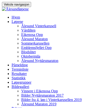
Veksle navigasjon
Gå
Hjem
til
Løpene
innhold
Ålesund Vinterkarusell
Vårdilten
Eikenosa Opp
Ålesund Maraton
Sommerkarusellen
Emblemsfjellet Opp
Blodslitet
Oktobermila
Ålesund Nyttårsmaraton
Påmelding
Terminliste
Resultater
Statistikk
Løpegrupper
Bildegalleri
Vinnere i Eikenosa Opp
Bilder Nyttårsmaraton 2017
Bilder fra 4. løp i Vinterkarusellen 2019
Ålesund Maraton 2019