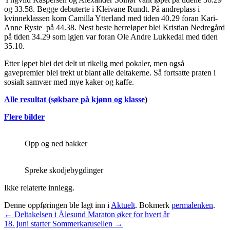
og 33.58. Begge debuterte i Kleivane Rundt. På andreplass i
kvinneklassen kom Camilla Ytterland med tiden 40.29 foran Kari-
Anne Ryste på 44.38. Nest beste herreløper blei Kristian Nedregård
på tiden 34.29 som igjen var foran Ole Andre Lukkedal med tiden
35.10.
Etter løpet blei det delt ut rikelig med pokaler, men også
gavepremier blei trekt ut blant alle deltakerne. Så fortsatte praten i
sosialt samvær med mye kaker og kaffe.
Alle resultat (søkbare på kjønn og klasse
)
Flere bilder
Opp og ned bakker
Spreke skodjebygdinger
Ikke relaterte innlegg.
Denne oppføringen ble lagt inn i
Aktuelt
. Bokmerk
permalenken
.
Innleggsnavigasjon
←
Deltakelsen i Ålesund Maraton øker for hvert år
18. juni starter Sommerkarusellen
→