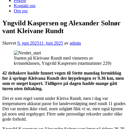
Pekere
Kontakt oss
Om oss
Yngvild Kaspersen og Alexander Solnør
vant Kleivane Rundt
Skrevet
9. juni 2025
11. juni 2025
av
admin
Starten på Kleivane Rundt med vinneren av
kvinneklassen, Yngvild Kaspersen (startnummer 229)
42 deltakere hadde funnet vegen til Stette mandag formiddag
for å springe Kleivana Rundt der løypelengen er 9.36 km, men
som er meget kupert. Tidligere på dagen hadde mange gått
turen uten tidtaking.
Det er som regel varmt under Kleiva Rundt, men i dag var
temperaturen akkurat passe for landeveisløping med rundt 11 grader.
Det var nesten ikke vind, noen solgløtt fikk vi se, men også kjenne
på noen små regnbyger. Flere satte personlige rekorder under slike
gode forhold.
Yngvild Kaspersen og Alexander Solnør vant løpet på tidene 36.29