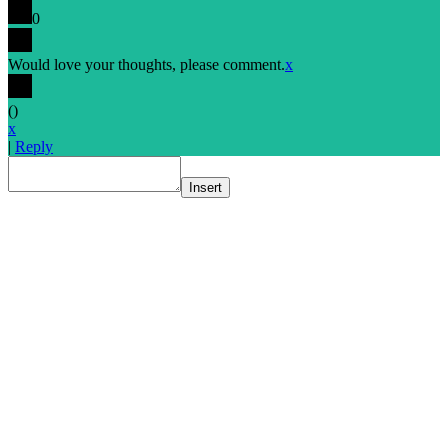
0
Would love your thoughts, please comment.
x
(
)
x
|
Reply
Insert