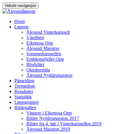
Veksle navigasjon
Gå
Hjem
til
Løpene
innhold
Ålesund Vinterkarusell
Vårdilten
Eikenosa Opp
Ålesund Maraton
Sommerkarusellen
Emblemsfjellet Opp
Blodslitet
Oktobermila
Ålesund Nyttårsmaraton
Påmelding
Terminliste
Resultater
Statistikk
Løpegrupper
Bildegalleri
Vinnere i Eikenosa Opp
Bilder Nyttårsmaraton 2017
Bilder fra 4. løp i Vinterkarusellen 2019
Ålesund Maraton 2019