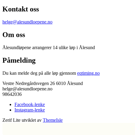
Kontakt oss
helge@alesundloepene.no
Om oss
Ålesundløpene arrangerer 14 ulike løp i Ålesund
Påmelding
Du kan melde deg på alle løp gjennom
eqtiming.no
Vestre Nedregårdsvegen 26 6010 Ålesund
helge@alesundloepene.no
98642036
Facebook-lenke
Instagram-lenke
Zerif Lite
utviklet av
ThemeIsle