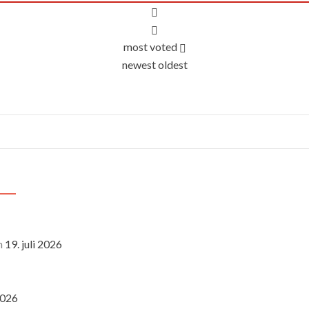
most voted
newest
oldest
n
19. juli 2026
 2026