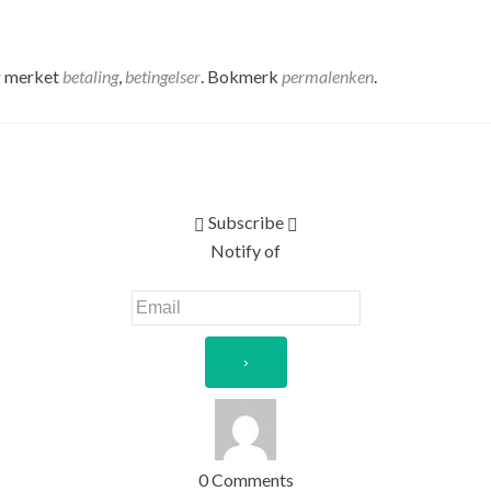
 merket
betaling
,
betingelser
. Bokmerk
permalenken
.
Subscribe
Notify of
0
Comments