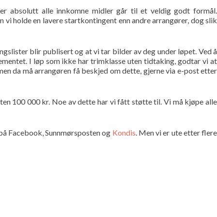
r absolutt alle innkomne midler går til et veldig godt formål
 vi holde en lavere startkontingent enn andre arrangører, dog slik
ister blir publisert og at vi tar bilder av deg under løpet. Ved å
entet. I løp som ikke har trimklasse uten tidtaking, godtar vi at
, men da må arrangøren få beskjed om dette, gjerne via e-post etter
en 100 000 kr. Noe av dette har vi fått støtte til. Vi må kjøpe all
der på Facebook, Sunnmørsposten og
Kondis
. Men vi er ute etter fler