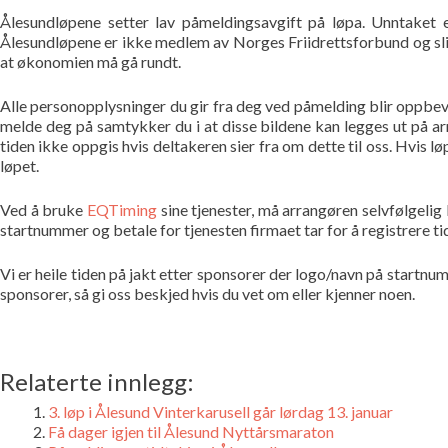
Ålesundløpene setter lav påmeldingsavgift på løpa. Unntaket
Ålesundløpene er ikke medlem av Norges Friidrettsforbund og slipp
at økonomien må gå rundt.
Alle personopplysninger du gir fra deg ved påmelding blir oppbevar
melde deg på samtykker du i at disse bildene kan legges ut på arr
tiden ikke oppgis hvis deltakeren sier fra om dette til oss. Hvis 
løpet.
Ved å bruke
EQTiming
sine tjenester, må arrangøren selvfølgelig b
startnummer og betale for tjenesten firmaet tar for å registrere ti
Vi er heile tiden på jakt etter sponsorer der logo/navn på star
sponsorer, så gi oss beskjed hvis du vet om eller kjenner noen.
Relaterte innlegg:
3. løp i Ålesund Vinterkarusell går lørdag 13. januar
Få dager igjen til Ålesund Nyttårsmaraton