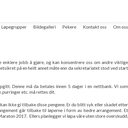
Løpegrupper
Bildegalleri
Pekere
Kontakt oss
Om oss
e enklere jobb å gjøre, og kan konsentrere oss om andre viktige
tsikret på en heilt annet måte enn da sekretariatet stod ved start
ppgitt. Denne må da betales innen 5 dager i en nettbank. Vi som
purringer etc. må rettes dit.
n ikke gi tilbake disse pengene. Er du blitt syk eller skadet etter
angement går tilbake til løperne i form av bedre arrangement. Et
 Maraton 2017. Ellers planlegger vi løpa våre uten store overskudd