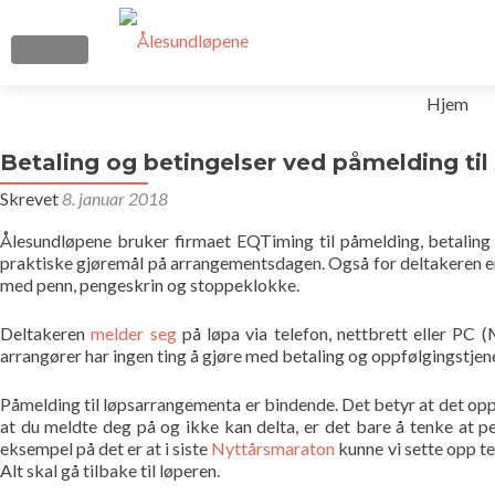
VEKSLE NAVIGASJON
Gå
Hjem
til
innhold
Betaling og betingelser ved påmelding ti
Skrevet
8. januar 2018
Ålesundløpene bruker firmaet EQTiming til påmelding, betaling o
praktiske gjøremål på arrangementsdagen. Også for deltakeren er d
med penn, pengeskrin og stoppeklokke.
Deltakeren
melder seg
på løpa via telefon, nettbrett eller PC 
arrangører har ingen ting å gjøre med betaling og oppfølgingstjen
Påmelding til løpsarrangementa er bindende. Det betyr at det oppst
at du meldte deg på og ikke kan delta, er det bare å tenke at p
eksempel på det er at i siste
Nyttårsmaraton
kunne vi sette opp te
Alt skal gå tilbake til løperen.