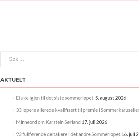
Søk
etter:
AKTUELT
Ei uke igjen til det siste sommerløpet.
5. august 2026
33 løpere allerede kvalifisert til premie i Sommerkaruselle
Minneord om Karstein Sørland
17. juli 2026
93 fullførende deltakere i det andre Sommerløpet
16. juli