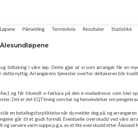
Løpene
Påmelding
Terminliste
Resultater
Statistikk
l Ålesundløpene
g tidtaking i våre løp. Dette gjør at vi som arrangør får en my
ette nyttig. Arrangørens tjenester overfor deltakeren blir kvalite
(Mac) og får tilsendt e-faktura på den e-mailadresse som blei o
ester. Det er det EQTiming som har og henvendelser om pengekrav, 
år en betalingsforpliktelse når du melder deg på, og arrangøren ka
engene går til et godt formål. Eventuelle overskudd ved våre arr
lt og servere varm suppe p.g.a. av et lite overskudd etter Ålesund