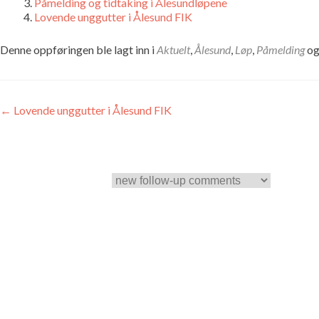
Påmelding og tidtaking i Ålesundløpene
Lovende unggutter i Ålesund FIK
Denne oppføringen ble lagt inn i
Aktuelt
,
Ålesund
,
Løp
,
Påmelding
og
Innleggsnavigasjon
←
Lovende unggutter i Ålesund FIK