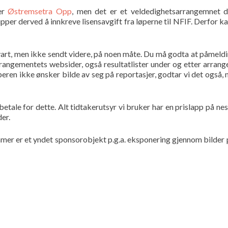
 er
Østremsetra Opp
, men det er et veldedighetsarrangemnet de
er derved å innkreve lisensavgift fra løperne til NFIF. Derfor kan
t, men ikke sendt videre, på noen måte. Du må godta at påmeldingsl
angementets websider, også resultatlister under og etter arrangem
løperen ikke ønsker bilde av seg på reportasjer, godtar vi det også
etale for dette. Alt tidtakerutsyr vi bruker har en prislapp på nest
der.
tnummer er et yndet sponsorobjekt p.g.a. eksponering gjennom bil