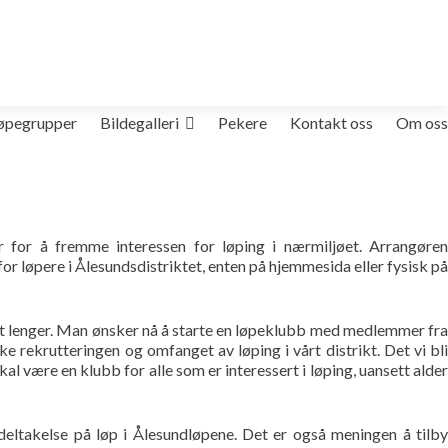
øpegrupper
Bildegalleri
Pekere
Kontakt oss
Om oss
 for å fremme interessen for løping i nærmiljøet. Arrangøren
or løpere i Ålesundsdistriktet, enten på hjemmesida eller fysisk på
litt lenger. Man ønsker nå å starte en løpeklubb med medlemmer fra
e rekrutteringen og omfanget av løping i vårt distrikt. Det vi bli
al være en klubb for alle som er interessert i løping, uansett alder
 deltakelse på løp i Ålesundløpene. Det er også meningen å tilby