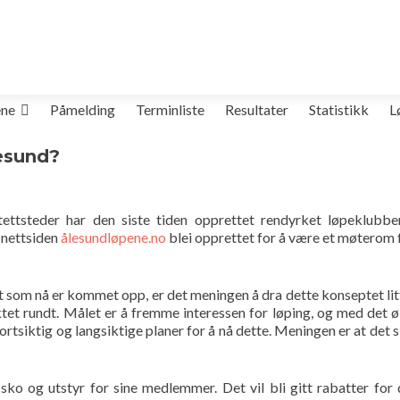
ene
Påmelding
Terminliste
Resultater
Statistikk
L
lesund?
ttsteder har den siste tiden opprettet rendyrket løpeklubber
 nettsiden
ålesundløpene.no
blei opprettet for å være et møterom f
ivet som nå er kommet opp, er det meningen å dra dette konseptet 
tet rundt. Målet er å fremme interessen for løping, og med det øk
rtsiktig og langsiktige planer for å nå dette. Meningen er at det sk
 sko og utstyr for sine medlemmer. Det vil bli gitt rabatter for