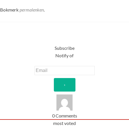
. Bokmerk
permalenken
.
Subscribe
Notify of
0
Comments
most voted