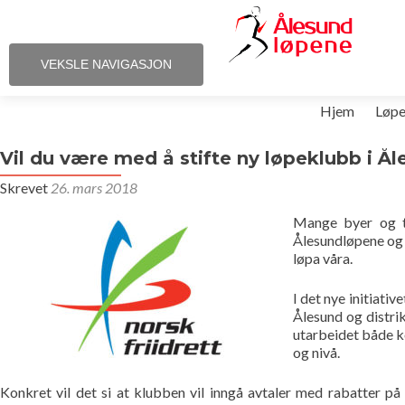
VEKSLE NAVIGASJON
Gå
Hjem
Løp
til
innhold
Vil du være med å stifte ny løpeklubb i Å
Skrevet
26. mars 2018
Mange byer og te
Ålesundløpene og
løpa våra.
I det nye initiat
Ålesund og distrik
utarbeidet både ko
og nivå.
Konkret vil det si at klubben vil inngå avtaler med rabatter på