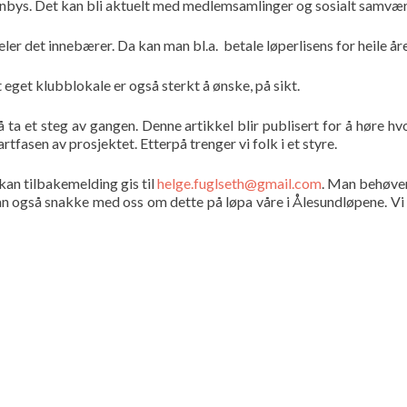
tenbys. Det kan bli aktuelt med medlemsamlinger og sosialt samvær
er det innebærer. Da kan man bl.a. betale løperlisens for heile åre
eget klubblokale er også sterkt å ønske, på sikt.
 ta et steg av gangen. Denne artikkel blir publisert for å høre hv
rtfasen av prosjektet. Etterpå trenger vi folk i et styre.
kan tilbakemelding gis til
helge.fuglseth@gmail.com
. Man behøver
kan også snakke med oss om dette på løpa våre i Ålesundløpene. Vi 