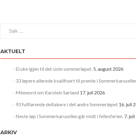
Søk
etter:
AKTUELT
Ei uke igjen til det siste sommerløpet.
5. august 2026
33 løpere allerede kvalifisert til premie i Sommerkaruselle
Minneord om Karstein Sørland
17. juli 2026
93 fullførende deltakere i det andre Sommerløpet
16. juli
Neste løp i Sommerkarusellen går midt i fellesferien.
7. jul
ARKIV