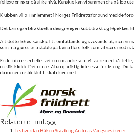
fellestreninger på ulike nivå. Kanskje kan vi sammen dra på løp u
Klubben vil bli innlemmet i Norges Friidrettsforbund med de fordel
Det kan også bli aktuelt å designe egen kubbdrakt og løpeklær. Et 
Alt dette høres kanskje litt omfattende og svevende ut, men vi må
som må gjøres er å stable på beina flere folk som vil være med i sta
Er du interessert eller vet du om andre som vil være med på dette, 
en slik klubb. Det er nok å ha oppriktig interesse for løping. Du 
du mener en slik klubb skal drive med.
Relaterte innlegg:
Les hvordan Håkon Stavik og Andreas Vangsnes trener.