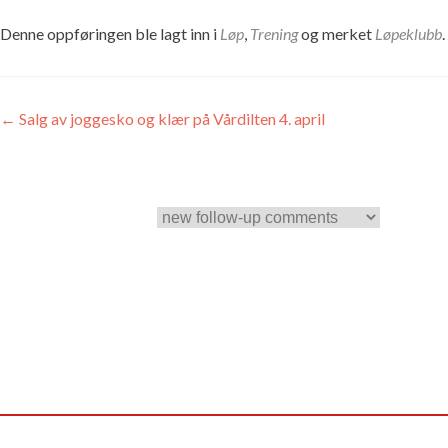
Denne oppføringen ble lagt inn i
Løp
,
Trening
og merket
Løpeklubb
Innleggsnavigasjon
←
Salg av joggesko og klær på Vårdilten 4. april