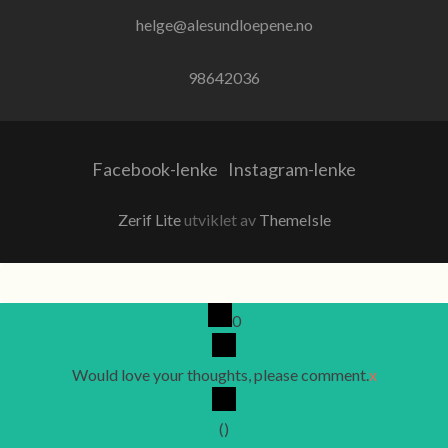
helge@alesundloepene.no
98642036
Facebook-lenke
Instagram-lenke
Zerif Lite
utviklet av
ThemeIsle
0
Would love your thoughts, please comment.
x
(
)