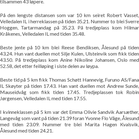
tilsammen 43 løpere.
Bildegalleri
På den lengste distansen som var 10 km seiret Robert Vasset,
Velledalen IL i herreklassen på tiden 35.21. Nummer to blei Sverre
Pekere
Hoggen, Tartarmandag på 35.23. På tredjeplass kom Hilmar
Kråkenes, Velledalen IL med tiden 35.48.
Kontakt oss
Beste jente på 10 km blei Reese Bendiksen, Ålesund på tiden
43.24. Hun vant duellen mot Silje Kulen, Ulsteinvik som fikk tiden
Om oss
43.50. På tredjeplass kom Anine Nikoline Johansen, Oslo med
52.58, det etter feilløping i siste delen av løypa.
Beste tid på 5 km fikk Thomas Schøtt Hannevig, Furuno AS/Fana
IL Skøyter på tiden 17.43. Han vant duellen mot Andrew Sunde,
Mauseidvåg som fikk tiden 17.45. Tredjeplassen tok Robin
Jørgensen, Velledalen IL med tiden 17.55.
I kvinneklassen på 5 km var det Emma Olivie Sandvik Aarsæther,
Langevåg som vant på tiden 21.39 foran Yvonne Flo Våge, Ålesund
med tiden 23.09. Nummer tre blei Marita Hagen Kvalsvik,
Ålesund med tiden 24.21.