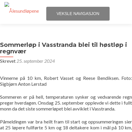
VEKSLE NAVIGASJON
Gå
Hjem
til
innhold
Sommerløp i Vasstranda blei til høstløp i
Løpene
regnvær
Skrevet
25. september 2024
Påmelding
Terminliste
Vinnerne på 10 km, Robert Vasset og Reese Bendiksen. Foto:
Sigbjørn Anton Lerstad
Resultater
Sommeren er på hell, temperaturen synker og vedvarende regn
preger hverdagen. Onsdag 25. september opplevde vi dette i fullt
Statistikk
monn da det siste sommerløpet blei avviklet i Vasstranda.
Påmeldingen var bra heilt fram til start og oppsummeringen sier
Løpegrupper
at 25 løpere fullførte 5 km og 18 deltakere kom i mål på 10 km,