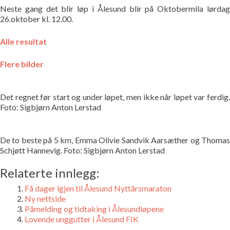
Neste gang det blir løp i Ålesund blir på Oktobermila lørdag
26.oktober kl. 12.00.
Alle resulta
t
Flere bilde
r
Det regnet før start og under løpet, men ikke når løpet var ferdig.
Foto: Sigbjørn Anton Lerstad
De to beste på 5 km, Emma Olivie Sandvik Aarsæther og Thomas
Schjøtt Hannevig. Foto: Sigbjørn Anton Lerstad
Relaterte innlegg:
Få dager igjen til Ålesund Nyttårsmaraton
Ny nettside
Påmelding og tidtaking i Ålesundløpene
Lovende unggutter i Ålesund FIK