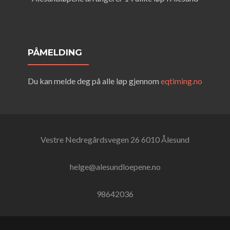
PÅMELDING
Du kan melde deg på alle løp gjennom
eqtiming.no
Vestre Nedregårdsvegen 26 6010 Ålesund
helge@alesundloepene.no
98642036