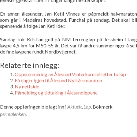
øvelser gjenstår i det 11 dager lange mesterskapet.
Bildegalleri
En annen ålesunder, Jan Ketil Vinnes er påpmeldt halvmaraton
som går i Madeiras hovedstad, Funchal på søndag. Det skal bli
Pekere
spennende å følge Jan Ketil der.
Kontakt oss
Søndag tok Kristian gull på NM terrengløp på Jessheim i lang
løype 4,5 km for M50-55 år. Det var få andre sunnmøringer å se i
de fine løypene rundt Nordbytjernet.
Om oss
Relaterte innlegg:
Oppsummering av Ålesund Vinterkarusell etter to løp
Få dager igjen til Ålesund Nyttårsmaraton
Ny nettside
Påmelding og tidtaking i Ålesundløpene
Denne oppføringen ble lagt inn i
Aktuelt
,
Løp
. Bokmerk
permalenken
.