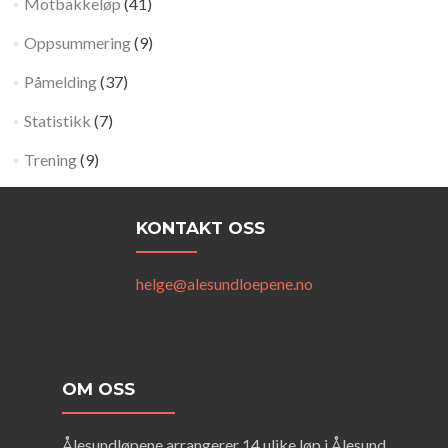
Motbakkeløp
(41)
Oppsummering
(9)
Påmelding
(37)
Statistikk
(7)
Trening
(9)
KONTAKT OSS
helge@alesundloepene.no
OM OSS
Ålesundløpene arrangerer 14 ulike løp i Ålesund