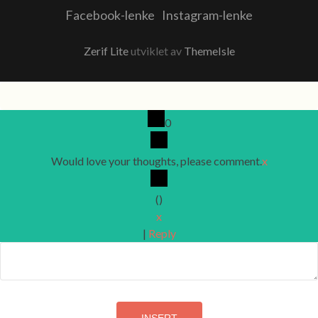
Facebook-lenke
Instagram-lenke
Zerif Lite
utviklet av
ThemeIsle
0
Would love your thoughts, please comment.
x
(
)
x
|
Reply