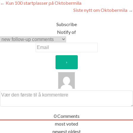
Innleggsnavigasjon
←
Kun 100 startplasser på Oktobermila
Siste nytt om Oktobermila
→
Subscribe
Notify of
0
Comments
most voted
newest
oldest