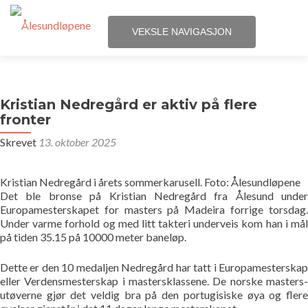
VEKSLE NAVIGASJON
Gå
Hjem
til
innhold
Kristian Nedregård er aktiv på flere
Løpene
fronter
Skrevet
13. oktober 2025
Påmelding
Terminliste
Kristian Nedregård i årets sommerkarusell. Foto: Ålesundløpene
Det ble bronse på Kristian Nedregård fra Ålesund under
Europamesterskapet for masters på Madeira forrige torsdag.
Resultater
Under varme forhold og med litt takteri underveis kom han i mål
på tiden 35.15 på 10000 meter baneløp.
Statistikk
Dette er den 10 medaljen Nedregård har tatt i Europamesterskap
eller Verdensmesterskap i mastersklassene. De norske masters-
Løpegrupper
utøverne gjør det veldig bra på den portugisiske øya og flere