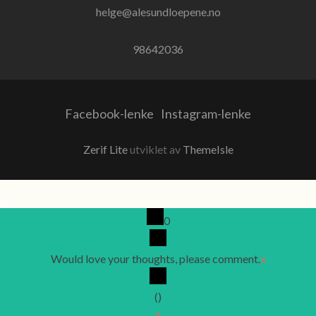
helge@alesundloepene.no
98642036
Facebook-lenke
Instagram-lenke
Zerif Lite
utviklet av
ThemeIsle
0
Would love your thoughts, please comment.
x
(
)
x