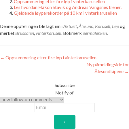
Oppsummering etter fire løp i vinterkarusellen
Les hvordan Håkon Stavik og Andreas Vangsnes trener.
Gjeldende løyperekorder på 10 km i vinterkarusellen
Denne oppføringen ble lagt inn i
Aktuelt
,
Ålesund
,
Karusell
,
Løp
og
merket
Brusdalen
,
vinterkarusell
. Bokmerk
permalenken
.
Innleggsnavigasjon
←
Oppsummering etter fire løp i vinterkarusellen
Ny påmeldingside for
Ålesundløpene
→
Subscribe
Notify of