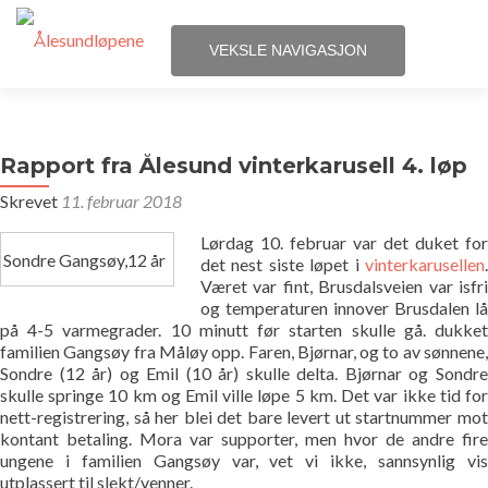
VEKSLE NAVIGASJON
Gå
Hjem
til
innhold
Rapport fra Ålesund vinterkarusell 4. løp
Løpene
Skrevet
11. februar 2018
Påmelding
Lørdag 10. februar var det duket for
Sondre Gangsøy,12 år
det nest siste løpet i
vinterkarusellen
.
Terminliste
Været var fint, Brusdalsveien var isfri
og temperaturen innover Brusdalen lå
på 4-5 varmegrader. 10 minutt før starten skulle gå. dukket
Resultater
familien Gangsøy fra Måløy opp. Faren, Bjørnar, og to av sønnene,
Sondre (12 år) og Emil (10 år) skulle delta. Bjørnar og Sondre
skulle springe 10 km og Emil ville løpe 5 km. Det var ikke tid for
Statistikk
nett-registrering, så her blei det bare levert ut startnummer mot
kontant betaling. Mora var supporter, men hvor de andre fire
Løpegrupper
ungene i familien Gangsøy var, vet vi ikke, sannsynlig vis
utplassert til slekt/venner.