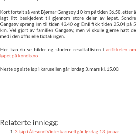
Bildegalleri
Kort fortalt så vant Bjørnar Gangsøy 10 km på tiden 36.58, etter å
lagt litt beskjedent til gjennom store deler av løpet. Sondre
Pekere
Gangsøy sprang inn til tiden 43.40 og Emil fikk tiden 25.04 på 5
km. Vel gjort av familien Gangsøy, men vi skulle gjerne hatt de
med i den offisielle tidtakingen.
Kontakt oss
Her kan du se bilder og studere resultatlisten i
artikkelen o
Om oss
løpet på kondis.no
Neste og siste løp i karusellen går lørdag 3. mars kl. 15.00.
Relaterte innlegg:
3. løp i Ålesund Vinterkarusell går lørdag 13. januar