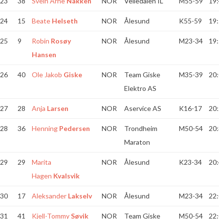
23
38
Svein Arne
Nakken
NOR
Velledalen IL
M55-59
19:
24
15
Beate
Helseth
NOR
Ålesund
K55-59
19:
25
9
Robin
Rosøy
NOR
Ålesund
M23-34
19:
Hansen
26
40
Ole Jakob
Giske
NOR
Team Giske
M35-39
20:
Elektro AS
27
28
Anja
Larsen
NOR
Aservice AS
K16-17
20:
28
36
Henning
Pedersen
NOR
Trondheim
M50-54
20:
Maraton
29
29
Marita
NOR
Ålesund
K23-34
20:
Hagen
Kvalsvik
30
17
Aleksander
Lakselv
NOR
Ålesund
M23-34
22:
31
41
Kjell-Tommy
Søvik
NOR
Team Giske
M50-54
22: