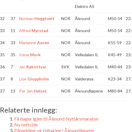
Elektro AS
32
37
Norman
Heggtveit
NOR
Ålesund
M50-54
22:
33
11
Alfred
Myrstad
NOR
Ålesund
M50-54
22:
34
33
Marianne
Aasen
NOR
Ålesund
K55-59
22:
35
35
Irene
Mork
NOR
Velledalen IL
K45-49
23:
36
7
Jan
Rakottyai
SVK
Velledalen IL
M40-44
23:
37
8
Lise
Gloppholm
NOR
Valderøya
K23-34
27:
37
13
Per Jan
Helset
NOR
Ålesundløpene
M80-84
27:
Relaterte innlegg:
Få dager igjen til Ålesund Nyttårsmaraton
Ny nettside
Påmelding og tidtaking i Ålesundløpene