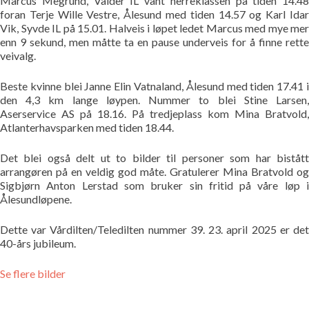
Marcus Megrund, Valder IL vant herreklassen på tiden 14.48
Bildegalleri
foran Terje Wille Vestre, Ålesund med tiden 14.57 og Karl Idar
Vik, Syvde IL på 15.01. Halveis i løpet ledet Marcus med mye mer
enn 9 sekund, men måtte ta en pause underveis for å finne rette
Pekere
veivalg.
Kontakt oss
Beste kvinne blei Janne Elin Vatnaland, Ålesund med tiden 17.41 i
den 4,3 km lange løypen. Nummer to blei Stine Larsen,
Aserservice AS på 18.16. På tredjeplass kom Mina Bratvold,
Om oss
Atlanterhavsparken med tiden 18.44.
Det blei også delt ut to bilder til personer som har bistått
arrangøren på en veldig god måte. Gratulerer Mina Bratvold og
Sigbjørn Anton Lerstad som bruker sin fritid på våre løp i
Ålesundløpene.
Dette var Vårdilten/Teledilten nummer 39. 23. april 2025 er det
40-års jubileum.
Se flere bilder