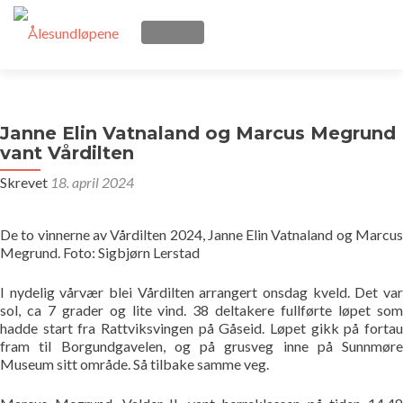
VEKSLE NAVIGASJON
Gå
Hjem
til
innhold
Janne Elin Vatnaland og Marcus Megrund
Løpene
vant Vårdilten
Skrevet
18. april 2024
Påmelding
Terminliste
De to vinnerne av Vårdilten 2024, Janne Elin Vatnaland og Marcus
Megrund. Foto: Sigbjørn Lerstad
Resultater
I nydelig vårvær blei Vårdilten arrangert onsdag kveld. Det var
sol, ca 7 grader og lite vind. 38 deltakere fullførte løpet som
Statistikk
hadde start fra Rattviksvingen på Gåseid. Løpet gikk på fortau
fram til Borgundgavelen, og på grusveg inne på Sunnmøre
Museum sitt område. Så tilbake samme veg.
Løpegrupper