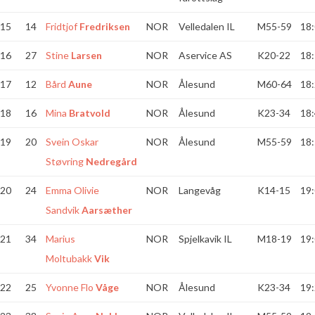
15
14
Fridtjof
Fredriksen
NOR
Velledalen IL
M55-59
18:
16
27
Stine
Larsen
NOR
Aservice AS
K20-22
18:
17
12
Bård
Aune
NOR
Ålesund
M60-64
18:
18
16
Mina
Bratvold
NOR
Ålesund
K23-34
18:
19
20
Svein Oskar
NOR
Ålesund
M55-59
18:
Støvring
Nedregård
20
24
Emma Olivie
NOR
Langevåg
K14-15
19:
Sandvik
Aarsæther
21
34
Marius
NOR
Spjelkavik IL
M18-19
19:
Moltubakk
Vik
22
25
Yvonne Flo
Våge
NOR
Ålesund
K23-34
19: