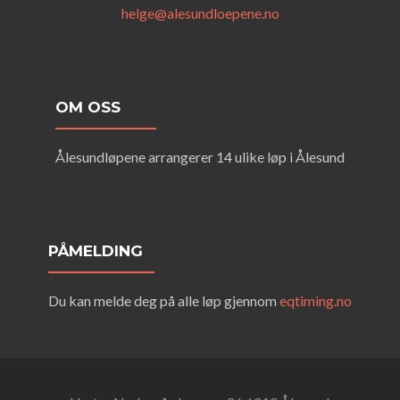
helge@alesundloepene.no
OM OSS
Ålesundløpene arrangerer 14 ulike løp i Ålesund
PÅMELDING
Du kan melde deg på alle løp gjennom
eqtiming.no