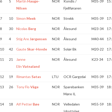
6
5
Martin
Hauge-
NOR
Kondis /
M35-39
15:
Nilsen
Fjellføraren
7
10
Simon
Meek
NOR
Strekk
M35-39
17:
8
30
Nicolas
Berg
NOR
Ålesund
M23-34
17:
9
4
Stig Are
Jørgensen
NOR
Ålesund
M40-44
17:
10
42
Gaute
Skar-Hovde
NOR
Solør Bk
M20-22
17:
11
21
Janne
NOR
Ålesund
K23-34
17:
Elin
Vatnaland
12
19
Rimantas
Satas
LTU
OCR Gargzdai
M35-39
17:
13
26
Tony Flo
Våge
NOR
Sparebanken
M35-39
18:
Møre IL
14
18
Alf Petter
Bøe
NOR
Velledalen
M55-59
18:
Idrottslag