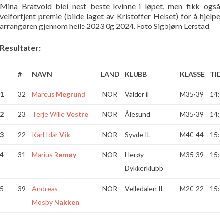
Mina Bratvold blei nest beste kvinne i løpet, men fikk også
velfortjent premie (bilde laget av Kristoffer Helset) for å hjelpe
arrangøren gjennom heile 2023 0g 2024. Foto Sigbjørn Lerstad
Resultater:
#
NAVN
LAND
KLUBB
KLASSE
TI
1
32
Marcus
Megrund
NOR
Valder il
M35-39
14:
2
23
Terje Wille
Vestre
NOR
Ålesund
M35-39
14:
3
22
Karl Idar
Vik
NOR
Syvde IL
M40-44
15:
4
31
Marius
Remøy
NOR
Herøy
M35-39
15:
Dykkerklubb
5
39
Andreas
NOR
Velledalen IL
M20-22
15:
Mosby
Nakken