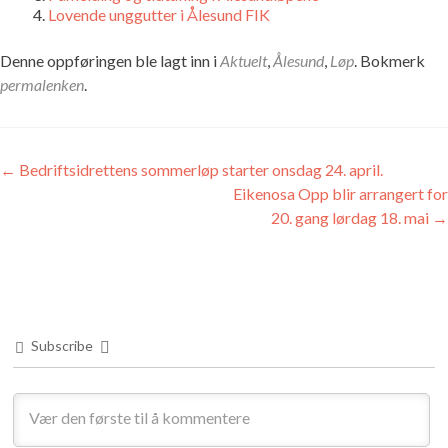
Lovende unggutter i Ålesund FIK
Denne oppføringen ble lagt inn i
Aktuelt
,
Ålesund
,
Løp
. Bokmerk
permalenken
.
Innleggsnavigasjon
←
Bedriftsidrettens sommerløp starter onsdag 24. april.
Eikenosa Opp blir arrangert for
20. gang lørdag 18. mai
→
Subscribe