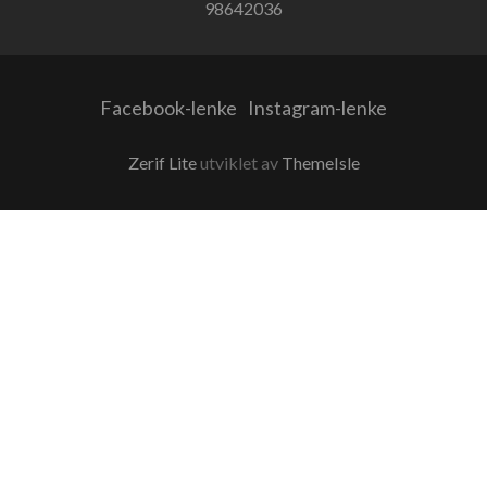
98642036
Facebook-lenke
Instagram-lenke
Zerif Lite
utviklet av
ThemeIsle
0
Would love your thoughts, please comment.
x
(
)
x
|
Reply