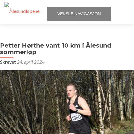
VEKSLE NAVIGASJON
Gå
Hjem
til
innhold
Petter Hørthe vant 10 km i Ålesund
Løpene
sommerløp
Skrevet
24. april 2024
Påmelding
Terminliste
Resultater
Statistikk
Løpegrupper