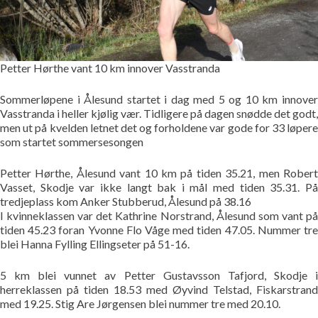
Bildegalleri
Pekere
Petter Hørthe vant 10 km innover Vasstranda
Kontakt oss
Sommerløpene i Ålesund startet i dag med 5 og 10 km innover
Vasstranda i heller kjølig vær. Tidligere på dagen snødde det godt,
Om oss
men ut på kvelden letnet det og forholdene var gode for 33 løpere
som startet sommersesongen
Petter Hørthe, Ålesund vant 10 km på tiden 35.21, men Robert
Vasset, Skodje var ikke langt bak i mål med tiden 35.31. På
tredjeplass kom Anker Stubberud, Ålesund på 38.16
I kvinneklassen var det Kathrine Norstrand, Ålesund som vant på
tiden 45.23 foran Yvonne Flo Våge med tiden 47.05. Nummer tre
blei Hanna Fylling Ellingseter på 51-16.
5 km blei vunnet av Petter Gustavsson Tafjord, Skodje i
herreklassen på tiden 18.53 med Øyvind Telstad, Fiskarstrand
med 19.25. Stig Are Jørgensen blei nummer tre med 20.10.