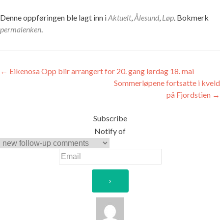
Denne oppføringen ble lagt inn i
Aktuelt
,
Ålesund
,
Løp
. Bokmerk
permalenken
.
Innleggsnavigasjon
←
Eikenosa Opp blir arrangert for 20. gang lørdag 18. mai
Sommerløpene fortsatte i kveld
på Fjordstien
→
Subscribe
Notify of