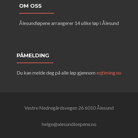
OM OSS
Ålesundløpene arrangerer 14 ulike løp i Ålesund
PÅMELDING
Du kan melde deg på alle løp gjennom
eqtiming.no
Vestre Nedregårdsvegen 26 6010 Ålesund
helge@alesundloepene.no