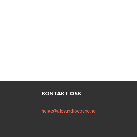
KONTAKT OSS
helge@alesundloepene.no