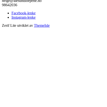
helge@alesundloepene.no
98642036
Facebook-lenke
Instagram-lenke
Zerif Lite
utviklet av
ThemeIsle