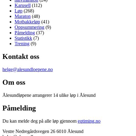
Karusell
(112)
Løp
(268)
Maraton
(48)
Motbakkeløp
(41)
Oppsummering
(9)
Påmelding
(37)
Statistikk
(7)
Trening
(9)
Kontakt oss
helge@alesundloepene.no
Om oss
Ålesundløpene arrangerer 14 ulike løp i Ålesund
Påmelding
Du kan melde deg på alle løp gjennom
eqtiming.no
Vestre Nedregårdsvegen 26 6010 Ålesund