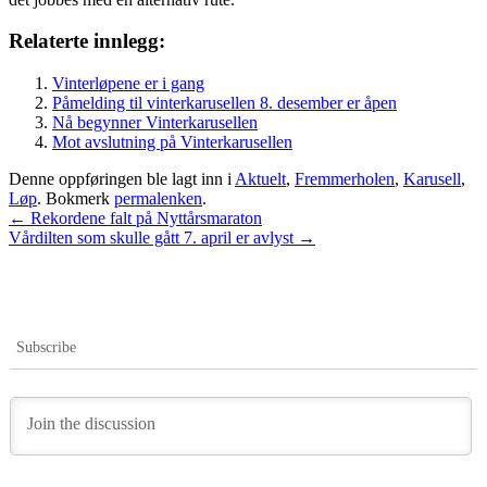
Relaterte innlegg:
Vinterløpene er i gang
Påmelding til vinterkarusellen 8. desember er åpen
Nå begynner Vinterkarusellen
Mot avslutning på Vinterkarusellen
Denne oppføringen ble lagt inn i
Aktuelt
,
Fremmerholen
,
Karusell
,
Løp
. Bokmerk
permalenken
.
Innleggsnavigasjon
←
Rekordene falt på Nyttårsmaraton
Vårdilten som skulle gått 7. april er avlyst
→
Subscribe