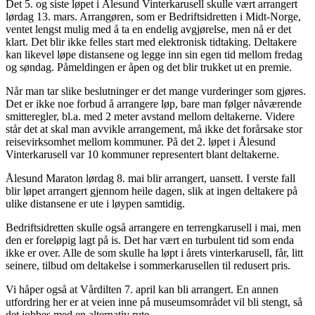
Det 5. og siste løpet i Ålesund Vinterkarusell skulle vært arrangert
lørdag 13. mars. Arrangøren, som er Bedriftsidretten i Midt-Norge,
ventet lengst mulig med å ta en endelig avgjørelse, men nå er det
klart. Det blir ikke felles start med elektronisk tidtaking. Deltakere
kan likevel løpe distansene og legge inn sin egen tid mellom fredag
og søndag. Påmeldingen er åpen og det blir trukket ut en premie.
Når man tar slike beslutninger er det mange vurderinger som gjøres.
Det er ikke noe forbud å arrangere løp, bare man følger nåværende
smitteregler, bl.a. med 2 meter avstand mellom deltakerne. Videre
står det at skal man avvikle arrangement, må ikke det forårsake stor
reisevirksomhet mellom kommuner. På det 2. løpet i Ålesund
Vinterkarusell var 10 kommuner representert blant deltakerne.
Ålesund Maraton lørdag 8. mai blir arrangert, uansett. I verste fall
blir løpet arrangert gjennom heile dagen, slik at ingen deltakere på
ulike distansene er ute i løypen samtidig.
Bedriftsidretten skulle også arrangere en terrengkarusell i mai, men
den er foreløpig lagt på is. Det har vært en turbulent tid som enda
ikke er over. Alle de som skulle ha løpt i årets vinterkarusell, får, litt
seinere, tilbud om deltakelse i sommerkarusellen til redusert pris.
Vi håper også at Vårdilten 7. april kan bli arrangert. En annen
utfordring her er at veien inne på museumsområdet vil bli stengt, så
det jobbes med en alternativ rute.