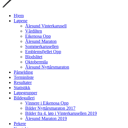
Gå
Hjem
til
Løpene
innhold
Ålesund Vinterkarusell
Vårdilten
Eikenosa Opp
Ålesund Maraton
Sommerkarusellen
Emblemsfjellet Opp
Blodslitet
Oktobermila
Ålesund Nyttårsmaraton
Påmelding
Terminliste
Resultater
Statistikk
Løpegrupper
Bildegalleri
Vinnere i Eikenosa Opp
Bilder Nyttårsmaraton 2017
Bilder fra 4. løp i Vinterkarusellen 2019
Ålesund Maraton 2019
Pekere