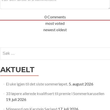
0
Comments
most voted
newest
oldest
Søk
etter:
AKTUELT
Ei uke igjen til det siste sommerløpet.
5. august 2026
33 løpere allerede kvalifisert til premie i Sommerkarusellen
19. juli 2026
Minneord om Karstein Sørland
17. juli 2026