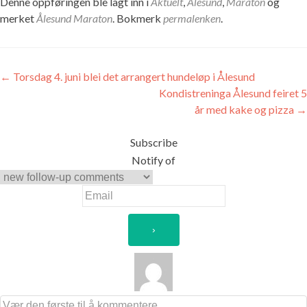
Denne oppføringen ble lagt inn i
Aktuelt
,
Ålesund
,
Maraton
og
merket
Ålesund Maraton
. Bokmerk
permalenken
.
Innleggsnavigasjon
←
Torsdag 4. juni blei det arrangert hundeløp i Ålesund
Kondistreninga Ålesund feiret 5
år med kake og pizza
→
Subscribe
Notify of