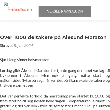
VEKSLE NAVIGASJON
Gå
Hjem
til
innhold
Over 1000 deltakere på Ålesund Maraton
Løpene
Skrevet
8. juni 2024
Påmelding
Sjur Haug vinner halvmaraton
Terminliste
Lørdag gikk Ålesund Maraton for fjerde gang der løpet var lagt til
bykjernen i Ålesund. Men nok en gang måtte start- og
Resultater
målområdet flytte på seg. I år var det på Skansekaia deltakere og
tilskuere samlet seg.
Statistikk
Det var perfekte forhold da maratonløperne startet kl. 10.00 og
fineværet holdt seg nesten heile dagen. Temperaturen lå rundt 15
Løpegrupper
grader og det var blikkstille de første fire timene. Heil på slutten