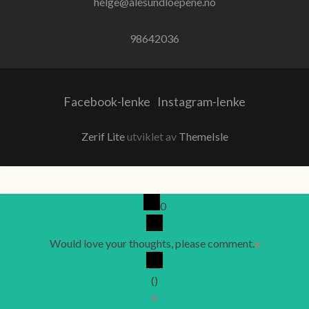
helge@alesundloepene.no
98642036
Facebook-lenke
Instagram-lenke
Zerif Lite
utviklet av
ThemeIsle
0
Would love your thoughts, please comment.
x
(
)
x