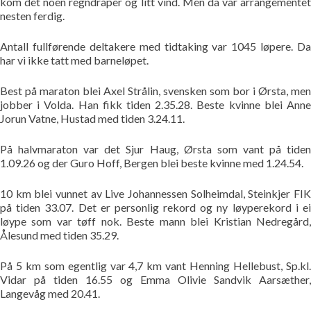
kom det noen regndråper og litt vind. Men da var arrangementet
Bildegalleri
nesten ferdig.
Antall fullførende deltakere med tidtaking var 1045 løpere. Da
Pekere
har vi ikke tatt med barneløpet.
Kontakt oss
Best på maraton blei Axel Strålin, svensken som bor i Ørsta, men
jobber i Volda. Han fikk tiden 2.35.28. Beste kvinne blei Anne
Jorun Vatne, Hustad med tiden 3.24.11.
Om oss
På halvmaraton var det Sjur Haug, Ørsta som vant på tiden
1.09.26 og der Guro Hoff, Bergen blei beste kvinne med 1.24.54.
10 km blei vunnet av Live Johannessen Solheimdal, Steinkjer FIK
på tiden 33.07. Det er personlig rekord og ny løyperekord i ei
løype som var tøff nok. Beste mann blei Kristian Nedregård,
Ålesund med tiden 35.29.
På 5 km som egentlig var 4,7 km vant Henning Hellebust, Sp.kl.
Vidar på tiden 16.55 og Emma Olivie Sandvik Aarsæther,
Langevåg med 20.41.