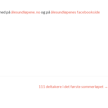
 med på
ålesundløpene. no
og på
ålesundløpenes facebookside
111 deltakere i det første sommerløpet
→