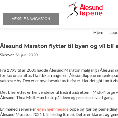
VEKSLE NAVIGASJON
Gå
Hjem
Løp
til
innhold
Ålesund Maraton flytter til byen og vil bli 
Skrevet
16. juni 2020
Fra 1993 til år 2000 hadde Ålesund Maraton målgang i Ålesund sent
for koronasmitte. Da fikk arrangøren, Ålesundløpene en tenkepause
vakreste by. Den er er mye besøkt av turister. Har det gått an å vise
Det blei rettet en henvendelse til Bedriftsidretten i Midt-Norge 
Ålesund, Thea Møll. Hun tente på ideen og prosessen var i gang.
En måned seinere er
egen hjemmeside
oppe og går og påmeldingen
Ålesund Maraton 2021 blir lørdag 8. mai. Dette er klarert og gene