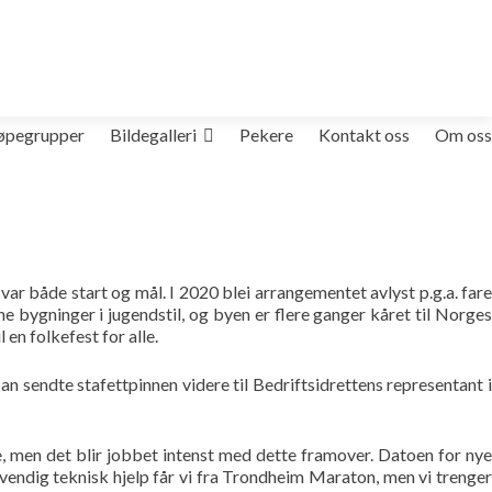
øpegrupper
Bildegalleri
Pekere
Kontakt oss
Om oss
ar både start og mål. I 2020 blei arrangementet avlyst p.g.a. fare
e bygninger i jugendstil, og byen er flere ganger kåret til Norges
 en folkefest for alle.
 sendte stafettpinnen videre til Bedriftsidrettens representant i
, men det blir jobbet intenst med dette framover. Datoen for nye
dvendig teknisk hjelp får vi fra Trondheim Maraton, men vi trenger