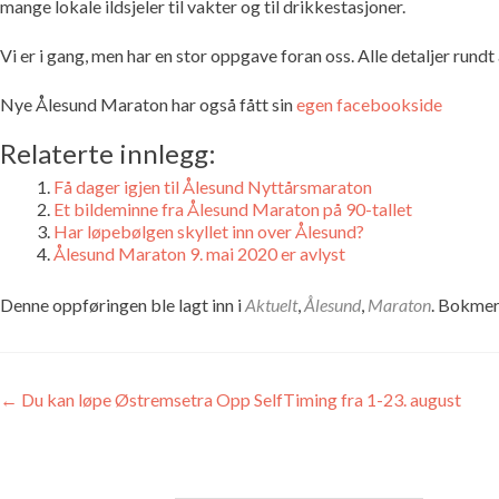
mange lokale ildsjeler til vakter og til drikkestasjoner.
Vi er i gang, men har en stor oppgave foran oss. Alle detaljer run
Nye Ålesund Maraton har også fått sin
egen facebookside
Relaterte innlegg:
Få dager igjen til Ålesund Nyttårsmaraton
Et bildeminne fra Ålesund Maraton på 90-tallet
Har løpebølgen skyllet inn over Ålesund?
Ålesund Maraton 9. mai 2020 er avlyst
Denne oppføringen ble lagt inn i
Aktuelt
,
Ålesund
,
Maraton
. Bokme
Innleggsnavigasjon
←
Du kan løpe Østremsetra Opp SelfTiming fra 1-23. august