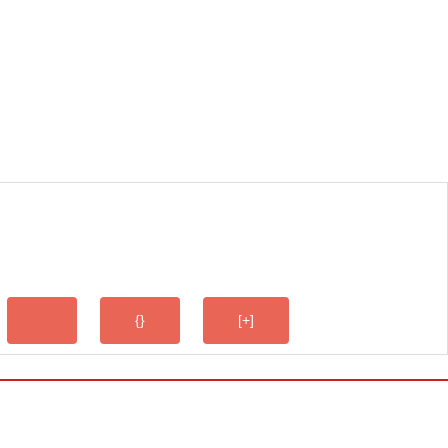
{}
[+]