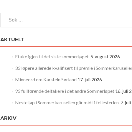
Søk
etter:
AKTUELT
Ei uke igjen til det siste sommerløpet.
5. august 2026
33 løpere allerede kvalifisert til premie i Sommerkaruselle
Minneord om Karstein Sørland
17. juli 2026
93 fullførende deltakere i det andre Sommerløpet
16. juli
Neste løp i Sommerkarusellen går midt i fellesferien.
7. jul
ARKIV