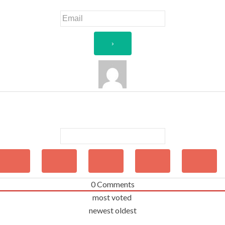
0
Comments
most voted
newest
oldest