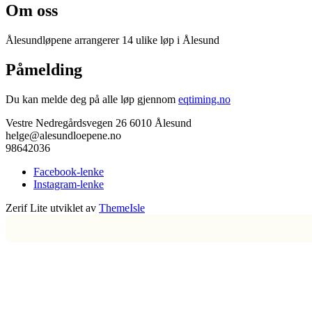
Om oss
Ålesundløpene arrangerer 14 ulike løp i Ålesund
Påmelding
Du kan melde deg på alle løp gjennom
eqtiming.no
Vestre Nedregårdsvegen 26 6010 Ålesund
helge@alesundloepene.no
98642036
Facebook-lenke
Instagram-lenke
Zerif Lite
utviklet av
ThemeIsle