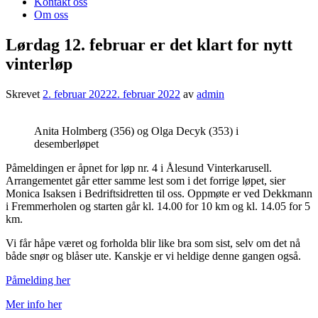
Kontakt oss
Om oss
Lørdag 12. februar er det klart for nytt
vinterløp
Skrevet
2. februar 2022
2. februar 2022
av
admin
Anita Holmberg (356) og Olga Decyk (353) i
desemberløpet
Påmeldingen er åpnet for løp nr. 4 i Ålesund Vinterkarusell.
Arrangementet går etter samme lest som i det forrige løpet, sier
Monica Isaksen i Bedriftsidretten til oss. Oppmøte er ved Dekkmann
i Fremmerholen og starten går kl. 14.00 for 10 km og kl. 14.05 for 5
km.
Vi får håpe været og forholda blir like bra som sist, selv om det nå
både snør og blåser ute. Kanskje er vi heldige denne gangen også.
Påmelding her
Mer info her