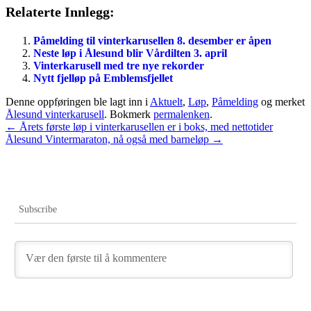
Relaterte Innlegg:
Påmelding til vinterkarusellen 8. desember er åpen
Neste løp i Ålesund blir Vårdilten 3. april
Vinterkarusell med tre nye rekorder
Nytt fjelløp på Emblemsfjellet
Denne oppføringen ble lagt inn i
Aktuelt
,
Løp
,
Påmelding
og merket
Ålesund vinterkarusell
. Bokmerk
permalenken
.
Innleggsnavigasjon
←
Årets første løp i vinterkarusellen er i boks, med nettotider
Ålesund Vintermaraton, nå også med barneløp
→
Subscribe