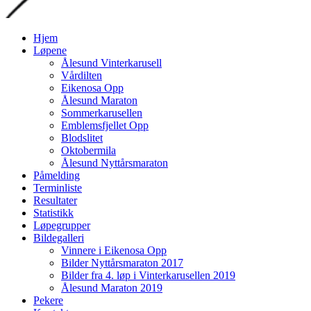
Gå
Hjem
til
Løpene
innhold
Ålesund Vinterkarusell
Vårdilten
Eikenosa Opp
Ålesund Maraton
Sommerkarusellen
Emblemsfjellet Opp
Blodslitet
Oktobermila
Ålesund Nyttårsmaraton
Påmelding
Terminliste
Resultater
Statistikk
Løpegrupper
Bildegalleri
Vinnere i Eikenosa Opp
Bilder Nyttårsmaraton 2017
Bilder fra 4. løp i Vinterkarusellen 2019
Ålesund Maraton 2019
Pekere