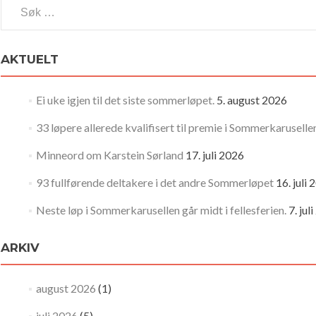
Søk
etter:
AKTUELT
Ei uke igjen til det siste sommerløpet.
5. august 2026
33 løpere allerede kvalifisert til premie i Sommerkaruselle
Minneord om Karstein Sørland
17. juli 2026
93 fullførende deltakere i det andre Sommerløpet
16. juli
Neste løp i Sommerkarusellen går midt i fellesferien.
7. jul
ARKIV
august 2026
(1)
juli 2026
(5)