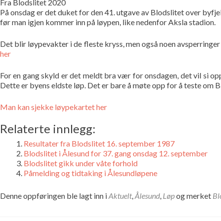
Fra Blodslitet 2020
På onsdag er det duket for den 41. utgave av Blodslitet over byfjell
før man igjen kommer inn på løypen, like nedenfor Aksla stadion.
Det blir løypevakter i de fleste kryss, men også noen avsperringer 
her
For en gang skyld er det meldt bra vær for onsdagen, det vil si op
Dette er byens eldste løp. Det er bare å møte opp for å teste om Bl
Man kan sjekke løypekartet her
Relaterte innlegg:
Resultater fra Blodslitet 16. september 1987
Blodslitet i Ålesund for 37. gang onsdag 12. september
Blodslitet gikk under våte forhold
Påmelding og tidtaking i Ålesundløpene
Denne oppføringen ble lagt inn i
Aktuelt
,
Ålesund
,
Løp
og merket
Bl