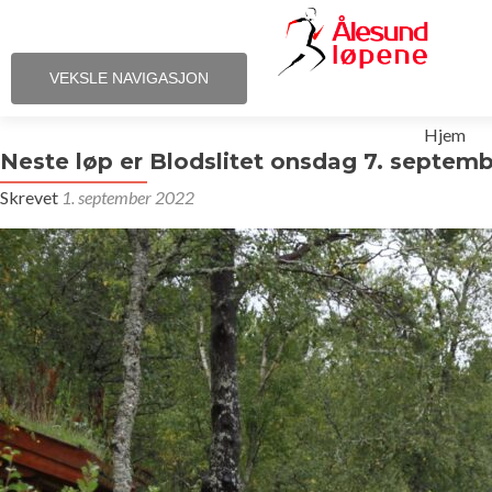
VEKSLE NAVIGASJON
Gå
Hjem
til
Neste løp er Blodslitet onsdag 7. septem
innhold
Skrevet
1. september 2022