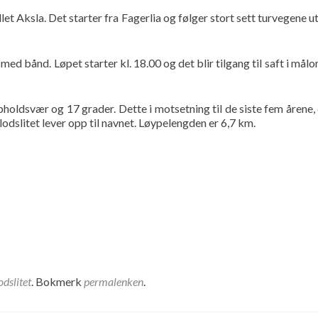
et Aksla. Det starter fra Fagerlia og følger stort sett turvegene ut 
med bånd. Løpet starter kl. 18.00 og det blir tilgang til saft i må
pholdsvær og 17 grader. Dette i motsetning til de siste fem årene, 
odslitet lever opp til navnet. Løypelengden er 6,7 km.
odslitet
. Bokmerk
permalenken
.