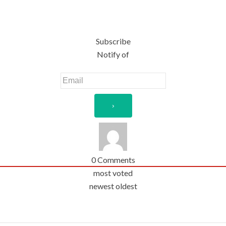
Subscribe
Notify of
0
Comments
most voted
newest
oldest