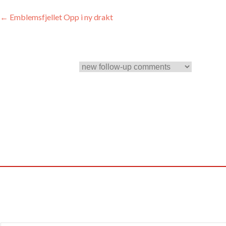
Innleggsnavigasjon
←
Emblemsfjellet Opp i ny drakt