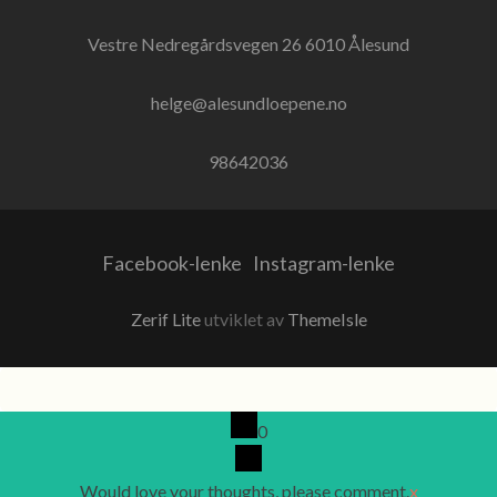
Vestre Nedregårdsvegen 26 6010 Ålesund
helge@alesundloepene.no
98642036
Facebook-lenke
Instagram-lenke
Zerif Lite
utviklet av
ThemeIsle
0
Would love your thoughts, please comment.
x