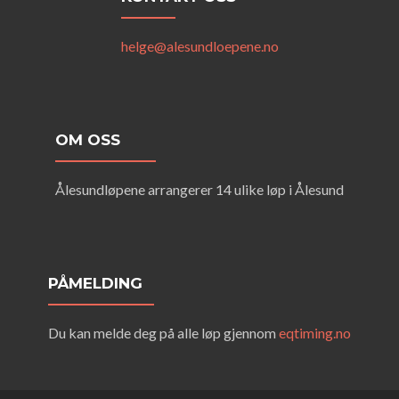
helge@alesundloepene.no
OM OSS
Ålesundløpene arrangerer 14 ulike løp i Ålesund
PÅMELDING
Du kan melde deg på alle løp gjennom
eqtiming.no