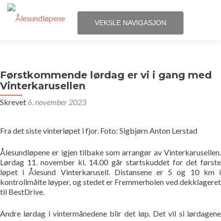
VEKSLE NAVIGASJON
Gå
Hjem
til
innhold
Førstkommende lørdag er vi i gang med
Løpene
Vinterkarusellen
Skrevet
6. november 2023
Påmelding
Terminliste
Fra det siste vinterløpet i fjor. Foto: Sigbjørn Anton Lerstad
Ålesundløpene er igjen tilbake som arrangør av Vinterkarusellen.
Resultater
Lørdag 11. november kl. 14.00 går startskuddet for det første
løpet i Ålesund Vinterkarusell. Distansene er 5 og 10 km i
Statistikk
kontrollmålte løyper, og stedet er Fremmerholen ved dekklageret
til BestDrive.
Løpegrupper
Andre lørdag i vintermånedene blir det løp. Det vil si lørdagene