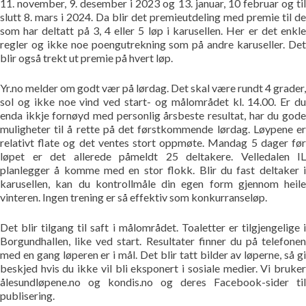
11. november, 9. desember i 2023 og 13. januar, 10 februar og til
Bildegalleri
slutt 8. mars i 2024. Da blir det premieutdeling med premie til de
som har deltatt på 3, 4 eller 5 løp i karusellen. Her er det enkle
regler og ikke noe poengutrekning som på andre karuseller. Det
Pekere
blir også trekt ut premie på hvert løp.
Kontakt oss
Yr.no melder om godt vær på lørdag. Det skal være rundt 4 grader,
sol og ikke noe vind ved start- og målområdet kl. 14.00. Er du
enda ikkje fornøyd med personlig årsbeste resultat, har du gode
Om oss
muligheter til å rette på det førstkommende lørdag. Løypene er
relativt flate og det ventes stort oppmøte. Mandag 5 dager før
løpet er det allerede påmeldt 25 deltakere. Velledalen IL
planlegger å komme med en stor flokk. Blir du fast deltaker i
karusellen, kan du kontrollmåle din egen form gjennom heile
vinteren. Ingen trening er så effektiv som konkurranseløp.
Det blir tilgang til saft i målområdet. Toaletter er tilgjengelige i
Borgundhallen, like ved start. Resultater finner du på telefonen
med en gang løperen er i mål. Det blir tatt bilder av løperne, så gi
beskjed hvis du ikke vil bli eksponert i sosiale medier. Vi bruker
ålesundløpene.no og kondis.no og deres Facebook-sider til
publisering.