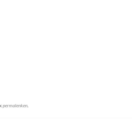
rk
permalenken
.