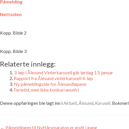
Påmeldin
g
Nettside
n
Kopp. Bilde 2
Kopp. Bilde 3
Relaterte innlegg:
3. løp i Ålesund Vinterkarusell går lørdag 13. januar
Rapport fra Ålesund vinterkarusell 4. løp
Ny påmeldingside for Ålesundløpene
Ferietid, men ikke konkurransefri
Denne oppføringen ble lagt inn i
Aktuelt
,
Ålesund
,
Karusell
. Bokme
Innleggsnavigasjon
←
Påmeldingen til Nyttårsmaraton er godt i gang