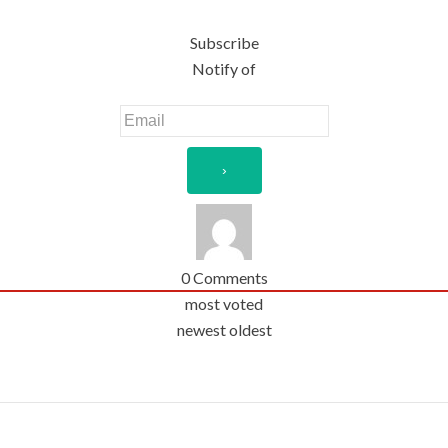
Subscribe
Notify of
0
Comments
most voted
newest
oldest