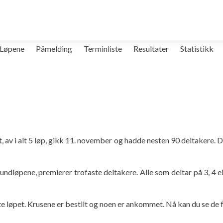
Løpene
Påmelding
Terminliste
Resultater
Statistikk
 av i alt 5 løp, gikk 11. november og hadde nesten 90 deltakere. De
ndløpene, premierer trofaste deltakere. Alle som deltar på 3, 4 el
te løpet. Krusene er bestilt og noen er ankommet. Nå kan du se de f